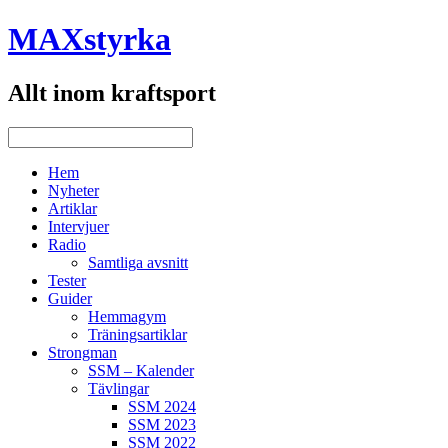
MAXstyrka
Allt inom kraftsport
Hem
Nyheter
Artiklar
Intervjuer
Radio
Samtliga avsnitt
Tester
Guider
Hemmagym
Träningsartiklar
Strongman
SSM – Kalender
Tävlingar
SSM 2024
SSM 2023
SSM 2022