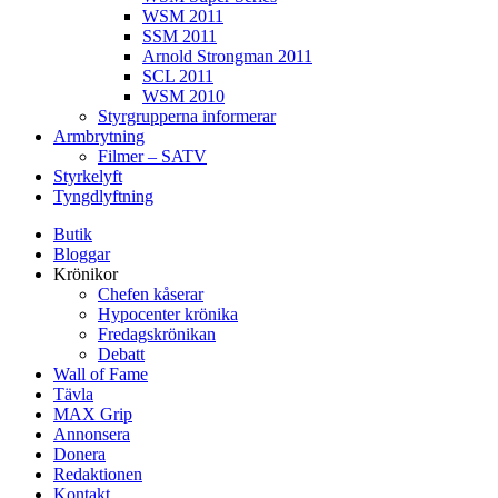
WSM 2011
SSM 2011
Arnold Strongman 2011
SCL 2011
WSM 2010
Styrgrupperna informerar
Armbrytning
Filmer – SATV
Styrkelyft
Tyngdlyftning
Butik
Bloggar
Krönikor
Chefen kåserar
Hypocenter krönika
Fredagskrönikan
Debatt
Wall of Fame
Tävla
MAX Grip
Annonsera
Donera
Redaktionen
Kontakt