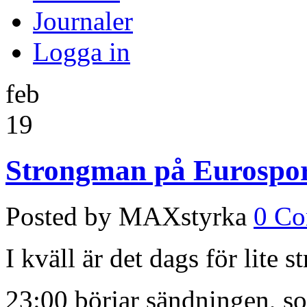
Journaler
Logga in
feb
19
Strongman på Eurosport
Posted by MAXstyrka
0 C
I kväll är det dags för lite
23:00 börjar sändningen, s