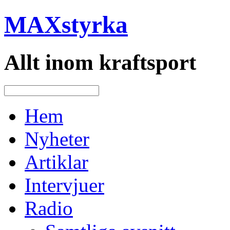
MAXstyrka
Allt inom kraftsport
Hem
Nyheter
Artiklar
Intervjuer
Radio