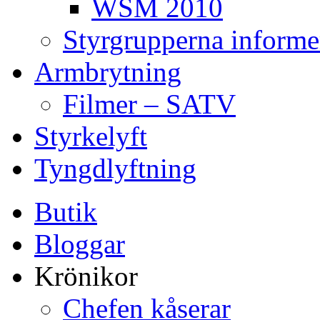
WSM 2010
Styrgrupperna informe
Armbrytning
Filmer – SATV
Styrkelyft
Tyngdlyftning
Butik
Bloggar
Krönikor
Chefen kåserar