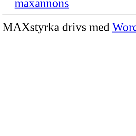
MAXstyrka drivs med
Word