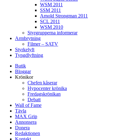
WSM 2011
SSM 2011
Arnold Strongman 2011
SCL 2011
WSM 2010
Styrgrupperna informerar
Armbrytning
Filmer – SATV
Styrkelyft
Tyngdlyftning
Butik
Bloggar
Krönikor
Chefen kåserar
Hypocenter krönika
Fredagskrönikan
Debatt
Wall of Fame
Tävla
MAX Grip
Annonsera
Donera
Redaktionen
Kontakt