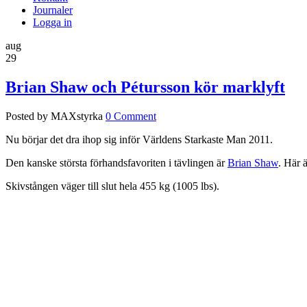
Journaler
Logga in
aug
29
Brian Shaw och Pétursson kör marklyft
Posted by MAXstyrka
0 Comment
Nu börjar det dra ihop sig inför Världens Starkaste Man 2011.
Den kanske största förhandsfavoriten i tävlingen är
Brian Shaw
. Här 
Skivstången väger till slut hela 455 kg (1005 lbs).