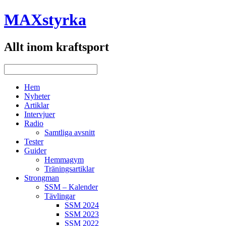
MAXstyrka
Allt inom kraftsport
Hem
Nyheter
Artiklar
Intervjuer
Radio
Samtliga avsnitt
Tester
Guider
Hemmagym
Träningsartiklar
Strongman
SSM – Kalender
Tävlingar
SSM 2024
SSM 2023
SSM 2022