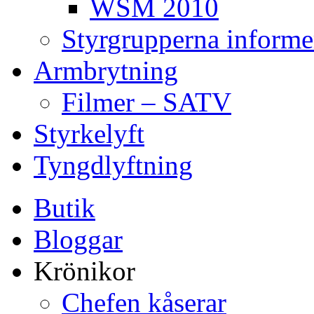
WSM 2010
Styrgrupperna informe
Armbrytning
Filmer – SATV
Styrkelyft
Tyngdlyftning
Butik
Bloggar
Krönikor
Chefen kåserar