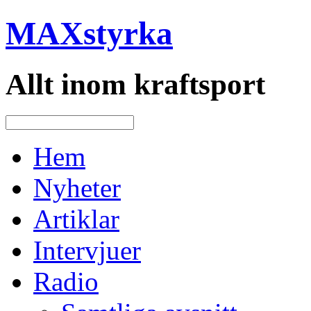
MAXstyrka
Allt inom kraftsport
Hem
Nyheter
Artiklar
Intervjuer
Radio