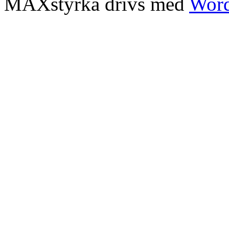
MAXstyrka drivs med
Word