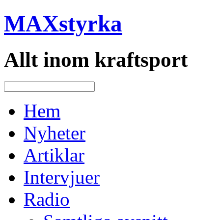
MAXstyrka
Allt inom kraftsport
Hem
Nyheter
Artiklar
Intervjuer
Radio