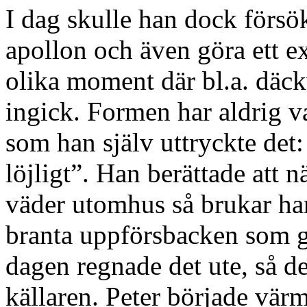
I dag skulle han dock försök
apollon och även göra ett 
olika moment där bl.a. däck
ingick. Formen har aldrig va
som han själv uttryckte det:
löjligt”. Han berättade att n
väder utomhus så brukar han
branta uppförsbacken som gå
dagen regnade det ute, så det
källaren. Peter började vär