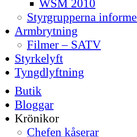
WSM 2010
Styrgrupperna informe
Armbrytning
Filmer – SATV
Styrkelyft
Tyngdlyftning
Butik
Bloggar
Krönikor
Chefen kåserar