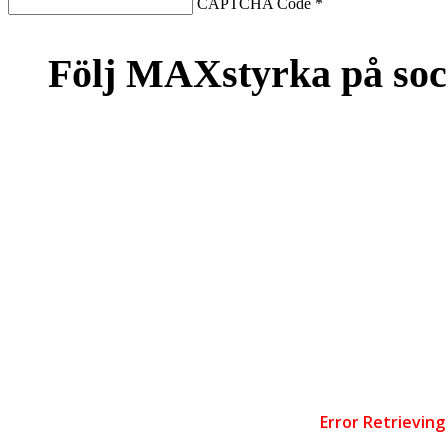
CAPTCHA Code
*
Följ MAXstyrka på soc