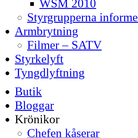
WSM 2010
Styrgrupperna informe
Armbrytning
Filmer – SATV
Styrkelyft
Tyngdlyftning
Butik
Bloggar
Krönikor
Chefen kåserar