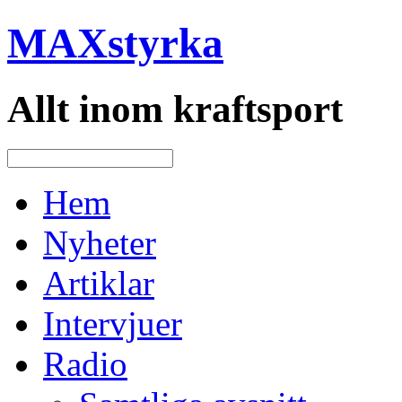
MAXstyrka
Allt inom kraftsport
Hem
Nyheter
Artiklar
Intervjuer
Radio