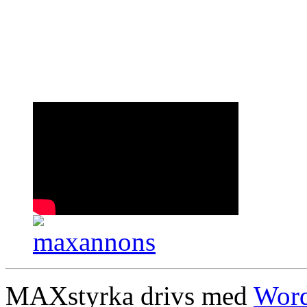
MAXstyrka drivs med
Word