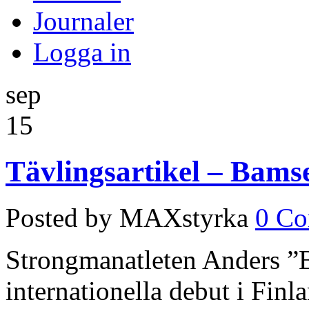
Journaler
Logga in
sep
15
Tävlingsartikel – Bamse
Posted by MAXstyrka
0 C
Strongmanatleten Anders ”B
internationella debut i Finl