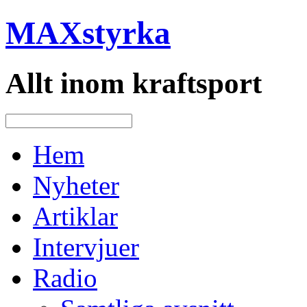
MAXstyrka
Allt inom kraftsport
Hem
Nyheter
Artiklar
Intervjuer
Radio