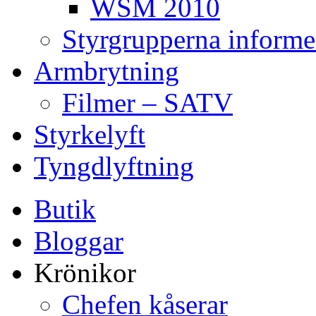
WSM 2010
Styrgrupperna informe
Armbrytning
Filmer – SATV
Styrkelyft
Tyngdlyftning
Butik
Bloggar
Krönikor
Chefen kåserar