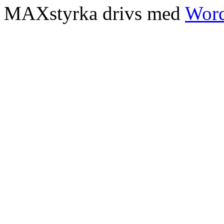
MAXstyrka drivs med
Word