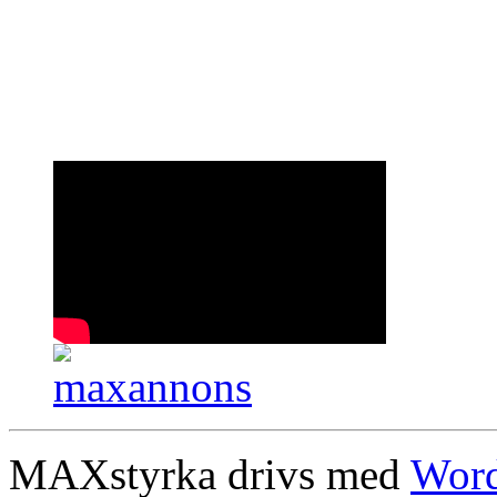
MAXstyrka drivs med
Word