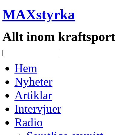
MAXstyrka
Allt inom kraftsport
Hem
Nyheter
Artiklar
Intervjuer
Radio