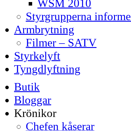
WSM 2010
Styrgrupperna informe
Armbrytning
Filmer – SATV
Styrkelyft
Tyngdlyftning
Butik
Bloggar
Krönikor
Chefen kåserar