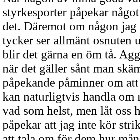
styrkesporter påpekar något
det. Däremot om någon jag i
tycker ser allmänt osnuten 
blir det gärna en öm tå. Ag
när det gäller sånt man skäm
påpekande påminner om att m
kan naturligtvis handla om r
vad som helst, men låt oss h
påpekar att jag inte kör strik
att tala om för dem hur må