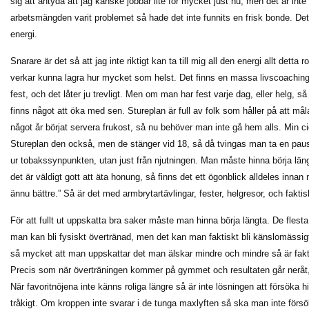
sig att antyda att jag kanske jobbar lite för mycket just nu, men det är int
arbetsmängden varit problemet så hade det inte funnits en frisk bonde. Det
energi.
Snarare är det så att jag inte riktigt kan ta till mig all den energi allt detta
verkar kunna lagra hur mycket som helst. Det finns en massa livscoaching 
fest, och det låter ju trevligt. Men om man har fest varje dag, eller helg, så
finns något att öka med sen. Stureplan är full av folk som håller på att mål
något år börjat servera frukost, så nu behöver man inte gå hem alls. Min ci
Stureplan den också, men de stänger vid 18, så då tvingas man ta en paus i n
ur tobakssynpunkten, utan just från njutningen. Man måste hinna börja läng
det är väldigt gott att äta honung, så finns det ett ögonblick alldeles inna
ännu bättre.” Så är det med armbrytartävlingar, fester, helgresor, och fakti
För att fullt ut uppskatta bra saker måste man hinna börja längta. De fles
man kan bli fysiskt övertränad, men det kan man faktiskt bli känslomässig
så mycket att man uppskattar det man älskar mindre och mindre så är fakti
Precis som när överträningen kommer på gymmet och resultaten går neråt,
När favoritnöjena inte känns roliga längre så är inte lösningen att försöka h
tråkigt. Om kroppen inte svarar i de tunga maxlyften så ska man inte förs