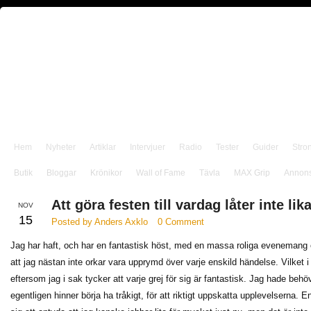
Hem
Nyheter
Artiklar
Intervjuer
Radio
Tester
Guider
Stro
Butik
Bloggar
Krönikor
Wall of Fame
Tävla
MAX Grip
Annon
Att göra festen till vardag låter inte lik
NOV
15
Posted by Anders Axklo
0 Comment
Jag har haft, och har en fantastisk höst, med en massa roliga evenemang o
att jag nästan inte orkar vara upprymd över varje enskild händelse. Vilket i 
eftersom jag i sak tycker att varje grej för sig är fantastisk. Jag hade behöv
egentligen hinner börja ha tråkigt, för att riktigt uppskatta upplevelserna. 