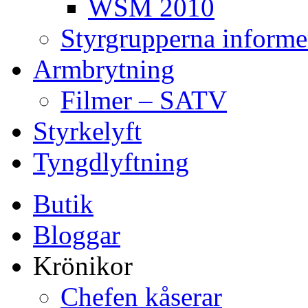
WSM 2010
Styrgrupperna informe
Armbrytning
Filmer – SATV
Styrkelyft
Tyngdlyftning
Butik
Bloggar
Krönikor
Chefen kåserar