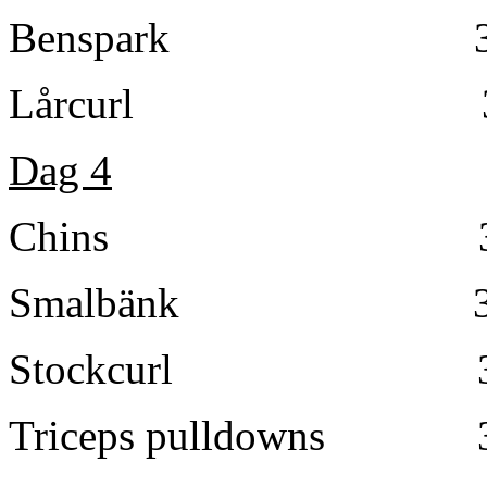
Benspark 3×
Lårcurl 3×
Dag 4
Chins 3 set 
Smalbänk 3×
Stockcurl 3
Triceps pulldowns 