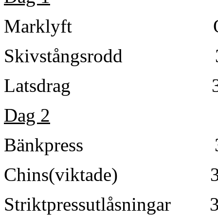
Marklyft Ortmaye
Skivstångsrodd 3×3
Latsdrag 3
Dag 2
Bänkpress 3
Chins(viktade) 3
Striktpressutlåsningar 