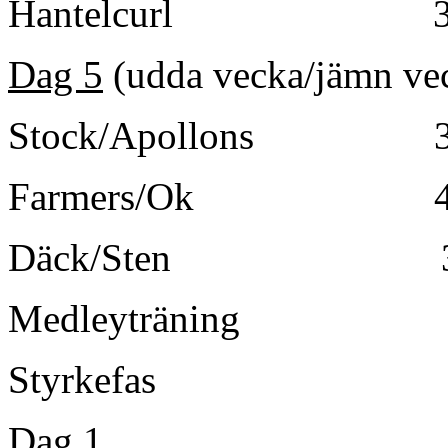
Hantelcurl 3
Dag 5
(udda vecka/jämn ve
Stock/Apollons 3
Farmers/Ok 4 set 2
Däck/Sten 3×4-
Medleyträning
Styrkefas
Dag 1