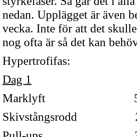
styrkefaser. Så går det i al
nedan. Upplägget är även beg
vecka. Inte för att det skulle
nog ofta är så det kan behöva
Hypertrofifas:
Dag 1
Marklyft 5×
Skivstångsrodd 2
Pull-ups 3set