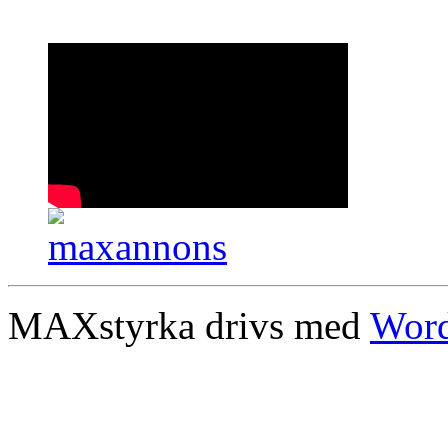
MAXstyrka drivs med
Word