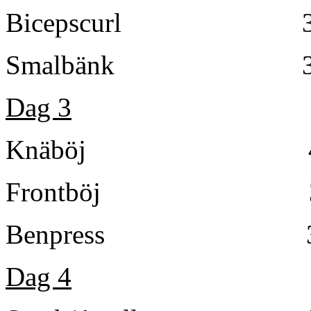
Bicepscurl 3
Smalbänk 3
Dag 3
Knäböj 4×3-5
Frontböj 3×8 
Benpress 3
Dag 4