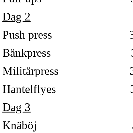
Dag 2
Push press 3
Bänkpress 3
Militärpress 3
Hantelflyes 3
Dag 3
Knäböj 5×