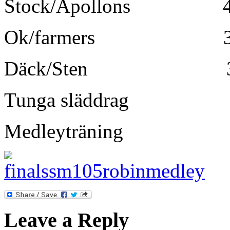
Stock/Apollons 4×1
Ok/farmers 3 set 
Däck/Sten 3
Tunga släddrag
Medleyträning
Leave a Reply