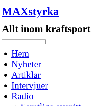
MAXstyrka
Allt inom kraftsport
Hem
Nyheter
Artiklar
Intervjuer
Radio