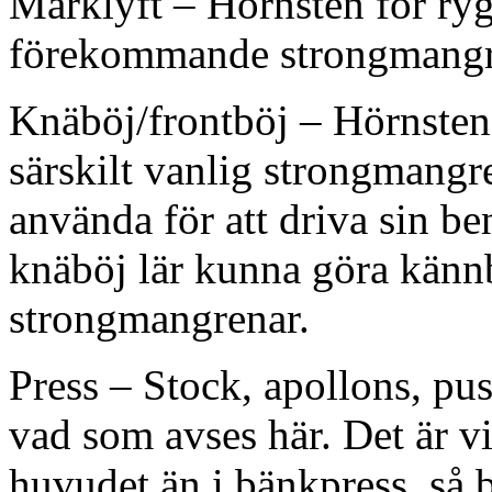
Marklyft – Hörnsten för ry
förekommande strongmangr
Knäböj/frontböj – Hörnsten
särskilt vanlig strongmangr
använda för att driva sin be
knäböj lär kunna göra kännba
strongmangrenar.
Press – Stock, apollons, push
vad som avses här. Det är vi
huvudet än i bänkpress, så 