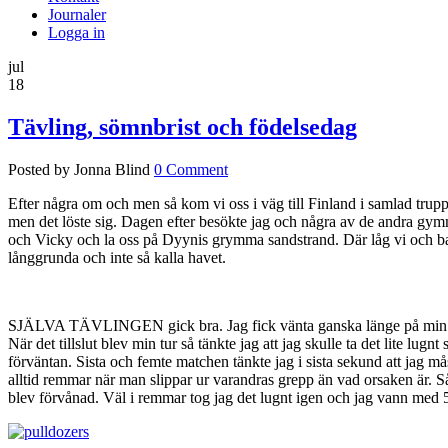
Journaler
Logga in
jul
18
Tävling, sömnbrist och födelsedag
Posted by Jonna Blind
0 Comment
Efter några om och men så kom vi oss i väg till Finland i samlad tru
men det löste sig. Dagen efter besökte jag och några av de andra gymmet
och Vicky och la oss på Dyynis grymma sandstrand. Där låg vi och bar
långgrunda och inte så kalla havet.
SJÄLVA TÄVLINGEN gick bra. Jag fick vänta ganska länge på min tur och 
När det tillslut blev min tur så tänkte jag att jag skulle ta det lite lu
förväntan. Sista och femte matchen tänkte jag i sista sekund att jag mås
alltid remmar när man slippar ur varandras grepp än vad orsaken är. Så
blev förvånad. Väl i remmar tog jag det lugnt igen och jag vann med 5