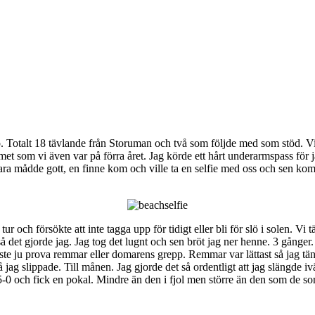
pp. Totalt 18 tävlande från Storuman och två som följde med som stöd. 
 som vi även var på förra året. Jag körde ett hårt underarmspass för jag 
a mådde gott, en finne kom och ville ta en selfie med oss och sen kom
försökte att inte tagga upp för tidigt eller bli för slö i solen. Vi tä
gnt så det gjorde jag. Jag tog det lugnt och sen bröt jag ner henne. 3 gånge
te ju prova remmar eller domarens grepp. Remmar var lättast så jag tänkte 
 jag slippade. Till månen. Jag gjorde det så ordentligt att jag slängde i
-0 och fick en pokal. Mindre än den i fjol men större än den som de so