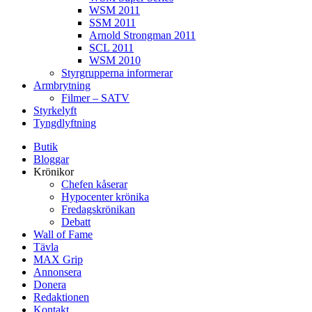
WSM 2011
SSM 2011
Arnold Strongman 2011
SCL 2011
WSM 2010
Styrgrupperna informerar
Armbrytning
Filmer – SATV
Styrkelyft
Tyngdlyftning
Butik
Bloggar
Krönikor
Chefen kåserar
Hypocenter krönika
Fredagskrönikan
Debatt
Wall of Fame
Tävla
MAX Grip
Annonsera
Donera
Redaktionen
Kontakt