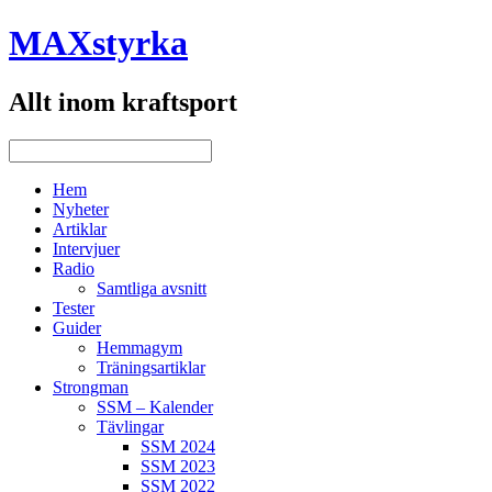
MAXstyrka
Allt inom kraftsport
Hem
Nyheter
Artiklar
Intervjuer
Radio
Samtliga avsnitt
Tester
Guider
Hemmagym
Träningsartiklar
Strongman
SSM – Kalender
Tävlingar
SSM 2024
SSM 2023
SSM 2022