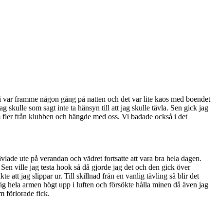
Vi var framme någon gång på natten och det var lite kaos med boendet
skulle som sagt inte ta hänsyn till att jag skulle tävla. Sen gick jag
 fler från klubben och hängde med oss. Vi badade också i det
vlade ute på verandan och vädret fortsatte att vara bra hela dagen.
r. Sen ville jag testa hook så då gjorde jag det och den gick över
att jag slippar ur. Till skillnad från en vanlig tävling så blir det
väg hela armen högt upp i luften och försökte hålla minen då även jag
m förlorade fick.