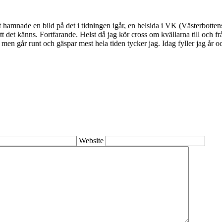
 hamnade en bild på det i tidningen igår, en helsida i VK (Västerbotte
t det känns. Fortfarande. Helst då jag kör cross om kvällarna till och 
en går runt och gäspar mest hela tiden tycker jag. Idag fyller jag år o
Website