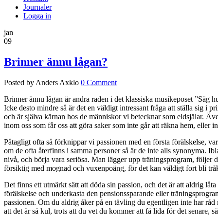
Journaler
Logga in
jan
09
Brinner ännu lågan?
Posted by Anders Axklo
0 Comment
Brinner ännu lågan är andra raden i det klassiska musikeposet ”Säg h
Icke desto mindre så är det en väldigt intressant fråga att ställa sig i p
och är själva kärnan hos de människor vi betecknar som eldsjälar. Även
inom oss som får oss att göra saker som inte går att räkna hem, eller in
Påtagligt ofta så förknippar vi passionen med en första förälskelse, va
om de ofta återfinns i samma personer så är de inte alls synonyma. Ibland b
nivå, och börja vara seriösa. Man lägger upp träningsprogram, följer di
försiktig med mognad och vuxenpoäng, för det kan väldigt fort bli trå
Det finns ett utmärkt sätt att döda sin passion, och det är att aldrig l
förälskelse och underkasta den pensionssparande eller träningsprogram g
passionen. Om du aldrig åker på en tävling du egentligen inte har råd m
att det är så kul, trots att du vet du kommer att få lida för det senare, så 