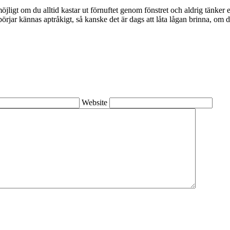
öjligt om du alltid kastar ut förnuftet genom fönstret och aldrig tänker e
g börjar kännas aptråkigt, så kanske det är dags att låta lågan brinna, om
Website