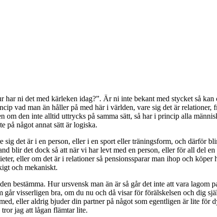
ur har ni det med kärleken idag?”. Är ni inte bekant med stycket så ka
rincip vad man än håller på med här i världen, vare sig det är relationer, f
 om den inte alltid uttrycks på samma sätt, så har i princip alla männis
te på något annat sätt är logiska.
re sig det är i en person, eller i en sport eller träningsform, och därför
lir det dock så att när vi har levt med en person, eller för all del en spor
eter, eller om det är i relationer så pensionssparar man ihop och köper h
kigt och mekaniskt.
åta den bestämma. Hur ursvensk man än är så går det inte att vara lagom p
år visserligen bra, om du nu och då visar för förälskelsen och dig själv
ed, eller aldrig bjuder din partner på något som egentligen är lite för d
tror jag att lågan flämtar lite.