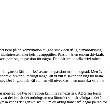
n det bero på en kombination av god smak och dålig allmänbildning.
ritidsintressen eller hela livsuppgifter. Passion är en enorm drivkraft,
kor inom sig en passion för något. Den där irrationella drivkraften
 blir det ganska lätt att också associera passion med omognad. Men även
t vi älskar tillräckligt länge, att vi vill ta saker och ting till nästa
us. Det är gott och väl att man vill utvecklas, men man ska vara lite
assionerad, de två begreppen kan inte samexistera. Att ta sin första
 att det inte är det ordningsamma förnuftet som är viktigast, det är
yrt så känns det ganska svalt. Om du aldrig tränar två dagar på rad för