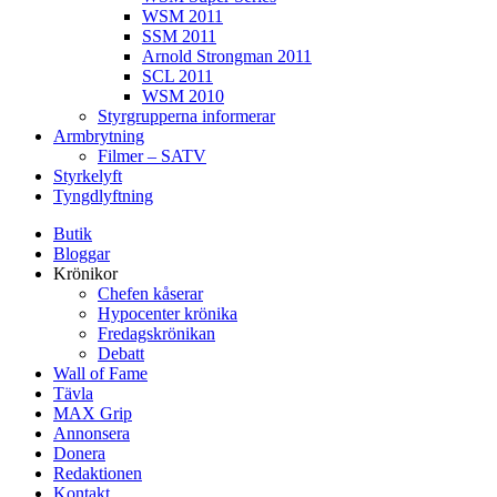
WSM 2011
SSM 2011
Arnold Strongman 2011
SCL 2011
WSM 2010
Styrgrupperna informerar
Armbrytning
Filmer – SATV
Styrkelyft
Tyngdlyftning
Butik
Bloggar
Krönikor
Chefen kåserar
Hypocenter krönika
Fredagskrönikan
Debatt
Wall of Fame
Tävla
MAX Grip
Annonsera
Donera
Redaktionen
Kontakt