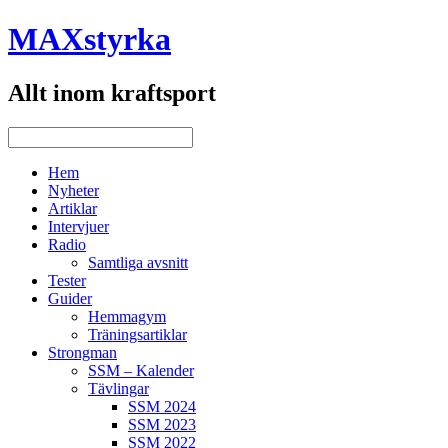
MAXstyrka
Allt inom kraftsport
Hem
Nyheter
Artiklar
Intervjuer
Radio
Samtliga avsnitt
Tester
Guider
Hemmagym
Träningsartiklar
Strongman
SSM – Kalender
Tävlingar
SSM 2024
SSM 2023
SSM 2022