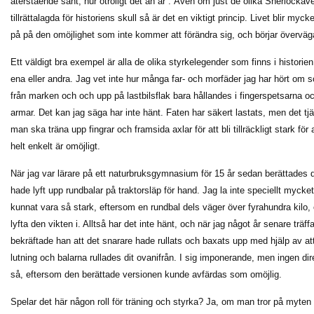
återstående sant, hur otroligt det än är”. Även om just de olika Sherlockäv
tillrättalagda för historiens skull så är det en viktigt princip. Livet blir myck
på på den omöjlighet som inte kommer att förändra sig, och börjar överväga
Ett väldigt bra exempel är alla de olika styrkelegender som finns i histori
ena eller andra. Jag vet inte hur många far- och morfäder jag har hört om s
från marken och och upp på lastbilsflak bara hållandes i fingerspetsarna oc
armar. Det kan jag säga har inte hänt. Faten har säkert lastats, men det tjän
man ska träna upp fingrar och framsida axlar för att bli tillräckligt stark för
helt enkelt är omöjligt.
När jag var lärare på ett naturbruksgymnasium för 15 år sedan berättades 
hade lyft upp rundbalar på traktorsläp för hand. Jag la inte speciellt mycket
kunnat vara så stark, eftersom en rundbal dels väger över fyrahundra kilo, 
lyfta den vikten i. Alltså har det inte hänt, och när jag något år senare tr
bekräftade han att det snarare hade rullats och baxats upp med hjälp av att
lutning och balarna rullades dit ovanifrån. I sig imponerande, men ingen dire
så, eftersom den berättade versionen kunde avfärdas som omöjlig.
Spelar det här någon roll för träning och styrka? Ja, om man tror på myten 