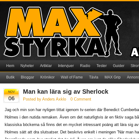
Hem
Nyheter
Artiklar
Intervjuer
Radio
Tester
Guider
Stro
Butik
Bloggar
Krönikor
Wall of Fame
Tävla
MAX Grip
Annon
Man kan lära sig av Sherlock
NOV
06
Posted by Anders Axklo
0 Comment
Jag och min son har nyligen tittat igenom tv-serien där Benedict Cumberbatc
Holmes i den nutida remaken. Även om det naturligtvis är en fiktiv saga bå
klassiska böckerna så finns det en mycket intressant poäng att lära sig a
Holmes sätt att dra slutsatser. Det beskrivs enkelt i meningen ”När man har