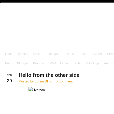
Hem
Nyheter
Artiklar
Intervjuer
Radio
Tester
Guider
Stro
Butik
Bloggar
Krönikor
Wall of Fame
Tävla
MAX Grip
Annon
Hello from the other side
FEB
29
Posted by Jonna Blind
0 Comment