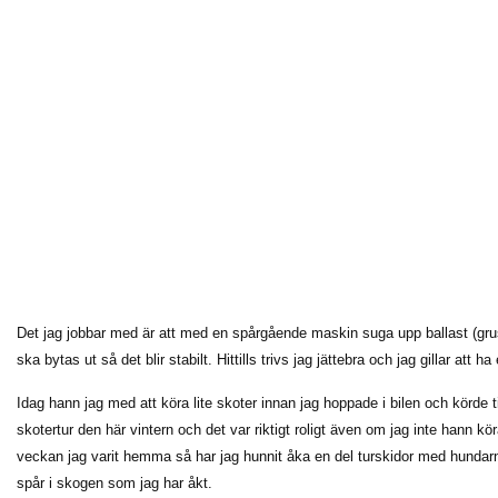
Det jag jobbar med är att med en spårgående maskin suga upp ballast (grus
ska bytas ut så det blir stabilt. Hittills trivs jag jättebra och jag gillar att
Idag hann jag med att köra lite skoter innan jag hoppade i bilen och körde ti
skotertur den här vintern och det var riktigt roligt även om jag inte hann k
veckan jag varit hemma så har jag hunnit åka en del turskidor med hundarn
spår i skogen som jag har åkt.