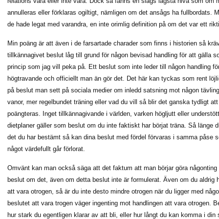
relations vara eller inte vara. Dock så fanns en slags lägsta nivå som o
annulleras eller förklaras ogiltigt, nämligen om det ansågs ha fullbordats
de hade legat med varandra, en inte orimlig definition på om det var ett rikti
Min poäng är att även i de farsartade charader som finns i historien så krä
tillkännagivet beslut låg till grund för någon bevisad handling för att gälla s
princip som jag vill peka på. Ett beslut som inte leder till någon handling förl
högtravande och officiellt man än gör det. Det här kan tyckas som rent löjli
på beslut man sett på sociala medier om inledd satsning mot någon tävling
vanor, mer regelbundet träning eller vad du vill så blir det ganska tydligt 
poängteras. Inget tillkännagivande i världen, varken högljutt eller underst
dietplaner gäller som beslut om du inte faktiskt har börjat träna. Så länge d
det du har bestämt så kan dina beslut med fördel förvaras i samma påse 
något värdefullt går förlorat.
Omvänt kan man också säga att det faktum att man börjar göra någonting o
beslut om det, även om detta beslut inte är formulerat. Även om du aldrig h
att vara otrogen, så är du inte desto mindre otrogen när du ligger med någ
beslutet att vara trogen väger ingenting mot handlingen att vara otrogen. Bes
hur stark du egentligen klarar av att bli, eller hur långt du kan komma i din