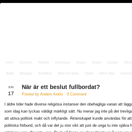
Hem
Nyheter
Artiklar
Intervjuer
Radio
Tester
Guider
Stro
Butik
Bloggar
Krönikor
Wall of Fame
Tävla
MAX Grip
Annon
När är ett beslut fullbordat?
JUN
17
Posted by Anders Axklo
0 Comment
I äldre tider hade diverse religiösa instanser den obehagliga vanan att lägga
som idag kan tyckas väldigt märkligt sätt. Nu menar jag inte på det trevlig
att utöva politisk makt och inflytande. Äktenskapet kunde användas för att
politiska förbund, och då var det ju stor vikt att just de unga tu inte själva