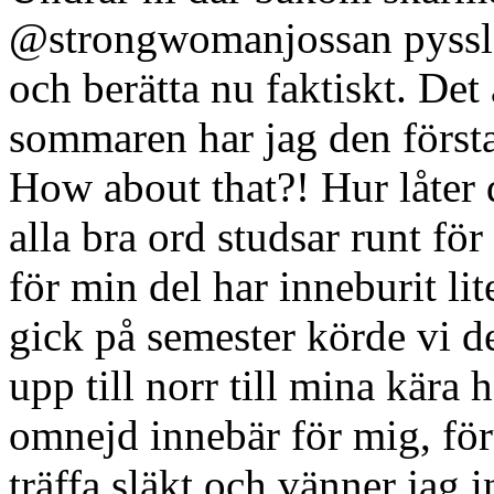
@strongwomanjossan pysslar
och berätta nu faktiskt. Det
sommaren har jag den först
How about that?! Hur låter 
alla bra ord studsar runt fö
för min del har inneburit lite
gick på semester körde vi d
upp till norr till mina kär
omnejd innebär för mig, för
träffa släkt och vänner jag i