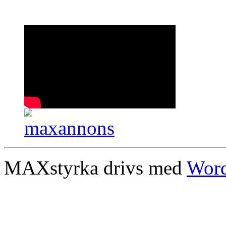
MAXstyrka drivs med
Word