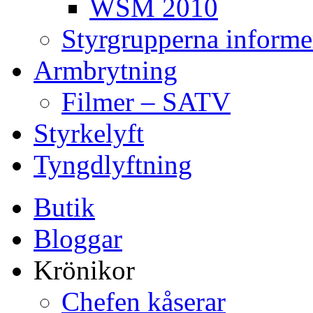
WSM 2010
Styrgrupperna informe
Armbrytning
Filmer – SATV
Styrkelyft
Tyngdlyftning
Butik
Bloggar
Krönikor
Chefen kåserar