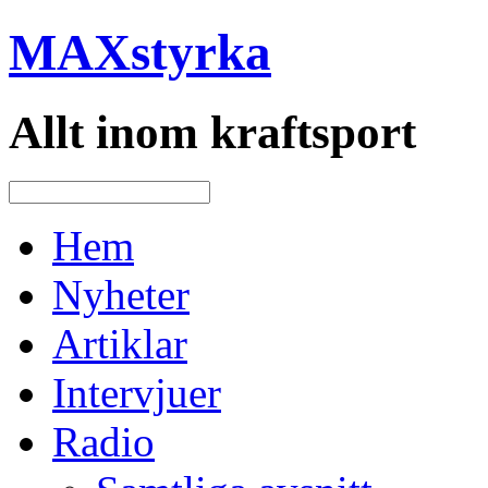
MAXstyrka
Allt inom kraftsport
Hem
Nyheter
Artiklar
Intervjuer
Radio