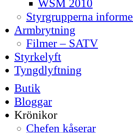
WSM 2010
Styrgrupperna informe
Armbrytning
Filmer – SATV
Styrkelyft
Tyngdlyftning
Butik
Bloggar
Krönikor
Chefen kåserar