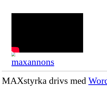
MAXstyrka drivs med
Word