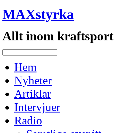
MAXstyrka
Allt inom kraftsport
Hem
Nyheter
Artiklar
Intervjuer
Radio