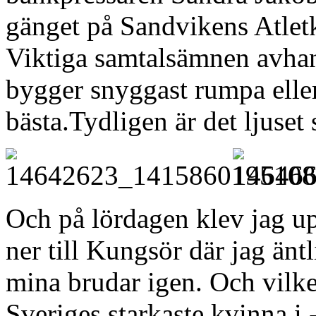
gänget på Sandvikens Atlet
Viktiga samtalsämnen avhan
bygger snyggast rumpa elle
bästa.Tydligen är det ljuset
Och på lördagen klev jag upp
ner till Kungsör där jag änt
mina brudar igen. Och vilke
Sveriges starkaste kvinna i 