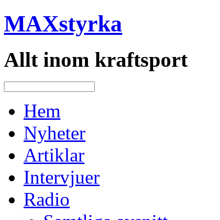
MAXstyrka
Allt inom kraftsport
Hem
Nyheter
Artiklar
Intervjuer
Radio