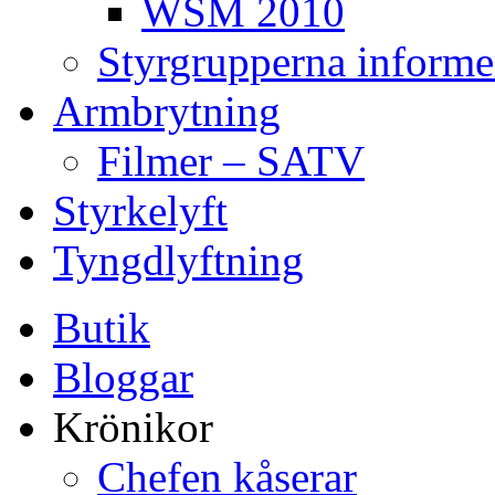
WSM 2010
Styrgrupperna informe
Armbrytning
Filmer – SATV
Styrkelyft
Tyngdlyftning
Butik
Bloggar
Krönikor
Chefen kåserar