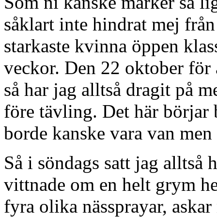
Som ni kanske märker så li
såklart inte hindrat mej från
starkaste kvinna öppen kla
veckor. Den 22 oktober för 
så har jag alltså dragit på 
före tävling. Det här börjar
borde kanske vara van men de
Så i söndags satt jag alltså
vittnade om en helt grym he
fyra olika nässprayar, aska