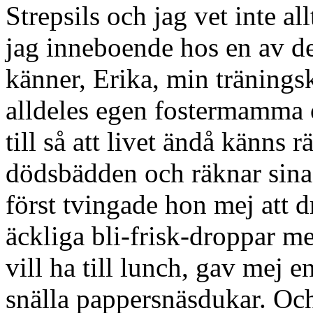
Strepsils och jag vet inte a
jag inneboende hos en av de
känner, Erika, min träning
alldeles egen fostermamma 
till så att livet ändå känns r
dödsbädden och räknar sina s
först tvingade hon mej att
äckliga bli-frisk-droppar m
vill ha till lunch, gav mej e
snälla pappersnäsdukar. Och 