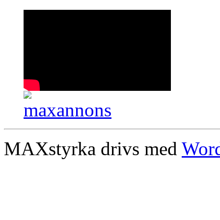
MAXstyrka drivs med
Word