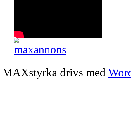
MAXstyrka drivs med
Word