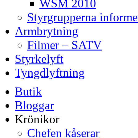
WSM 2010
Styrgrupperna informe
Armbrytning
Filmer – SATV
Styrkelyft
Tyngdlyftning
Butik
Bloggar
Krönikor
Chefen kåserar