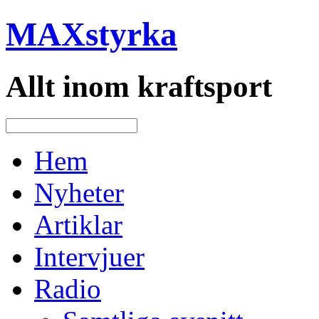
MAXstyrka
Allt inom kraftsport
Hem
Nyheter
Artiklar
Intervjuer
Radio