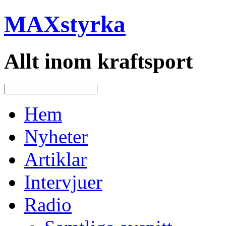
MAXstyrka
Allt inom kraftsport
Hem
Nyheter
Artiklar
Intervjuer
Radio