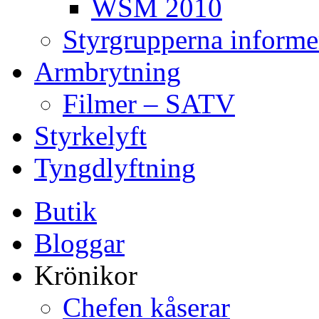
WSM 2010
Styrgrupperna informe
Armbrytning
Filmer – SATV
Styrkelyft
Tyngdlyftning
Butik
Bloggar
Krönikor
Chefen kåserar