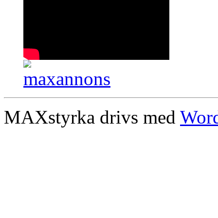
MAXstyrka drivs med
Word