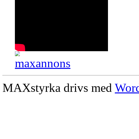
MAXstyrka drivs med
Word