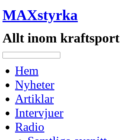
MAXstyrka
Allt inom kraftsport
Hem
Nyheter
Artiklar
Intervjuer
Radio