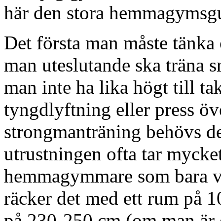
här den stora hemmagymsg
Det första man måste tänka 
man uteslutande ska träna s
man inte ha lika högt till t
tyngdlyftning eller press ö
strongmanträning behövs d
utrustningen ofta tar mycke
hemmagymmare som bara vi
räcker det med ett rum på 
på 230-250 cm (om man är 