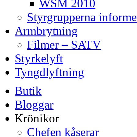
WSM 2010
Styrgrupperna informe
Armbrytning
Filmer – SATV
Styrkelyft
Tyngdlyftning
Butik
Bloggar
Krönikor
Chefen kåserar