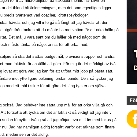
ågon form av mikrofonjobb, då #axkloonthemic har blivit en
kar det ibland bli #oldmeningym, men det som egentligen ligger
u precis tvärtemot vad coacher, idrottspsykologer,
r hävda, och jag vill inte gå så långt att jag hävdar att den
 utgår ifrån tanken att du måste ha motivation för att orka hålla på
resultat. Det må ju vara sant om du håller på med något som du
t och måste tänka på något annat för att orka med.
 säljare så ska det sättas budgetmål, provisionstrappor och andra
t man faktiskt är anställd att göra. För mig är det märkligt av två
g lovat att göra vad jag kan för att utföra mitt jobb på bästa sätt,
hårdare mot ytterligare belöning förolämpande. Dels så tycker jag
hop med ett mål i sikte för att göra det. Jag tycker om själva
Föl
ing också. Jag behöver inte sätta upp mål för att orka vilja gå och
 Att fortsätta att tycka om det är faktiskt så viktigt att jag inte vill
sedan förbytts i tvång så att jag börjar leva mitt liv med fokus på
nu. Jag har nämligen aldrig förstått varför det räknas som finare
ltid, medan sen är det aldrig.