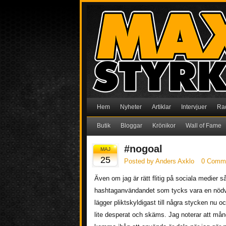
Hem
Nyheter
Artiklar
Intervjuer
Ra
Butik
Bloggar
Krönikor
Wall of Fame
#nogoal
MAJ
25
Posted by Anders Axklo
0 Comm
Även om jag är rätt flitig på sociala medier så
hashtaganvändandet som tycks vara en nödvänd
lägger pliktskyldigast till några stycken nu o
lite desperat och skäms. Jag noterar att mång