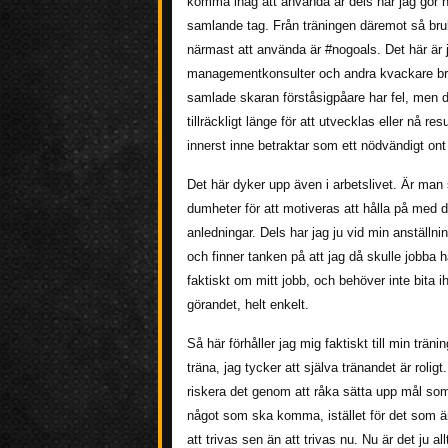
komma ihåg att använda är dels när jag gör n
samlande tag. Från träningen däremot så bru
närmast att använda är #nogoals. Det här är j
managementkonsulter och andra kvackare bruka
samlade skaran förståsigpåare har fel, men de
tillräckligt länge för att utvecklas eller nå 
innerst inne betraktar som ett nödvändigt on
Det här dyker upp även i arbetslivet. Är man
dumheter för att motiveras att hålla på med de
anledningar. Dels har jag ju vid min anställnin
och finner tanken på att jag då skulle jobba 
faktiskt om mitt jobb, och behöver inte bita i
görandet, helt enkelt.
Så här förhåller jag mig faktiskt till min trän
träna, jag tycker att själva tränandet är roligt.
riskera det genom att råka sätta upp mål som 
något som ska komma, istället för det som är 
att trivas sen än att trivas nu. Nu är det ju al