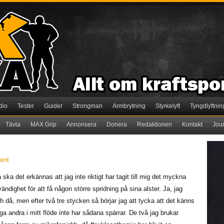
dio
Tester
Guider
Strongman
Armbrytning
Styrkelyft
Tyngdlyftnin
Tävla
MAX Grip
Annonsera
Donera
Redaktionen
Kontakt
Jou
ent
 ska det erkännas att jag inte riktigt har tagit till mig det myckna
ighet för att få någon större spridning på sina alster. Ja, jag
ch då, men efter två tre stycken så börjar jag att tycka att det känns
a andra i mitt flöde inte har sådana spärrar. De två jag brukar