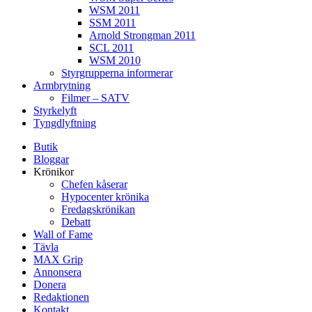
WSM 2011
SSM 2011
Arnold Strongman 2011
SCL 2011
WSM 2010
Styrgrupperna informerar
Armbrytning
Filmer – SATV
Styrkelyft
Tyngdlyftning
Butik
Bloggar
Krönikor
Chefen kåserar
Hypocenter krönika
Fredagskrönikan
Debatt
Wall of Fame
Tävla
MAX Grip
Annonsera
Donera
Redaktionen
Kontakt