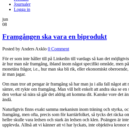
Journaler
Logga in
jun
08
Framgången ska vara en biprodukt
Posted by Anders Axklo
0 Comment
För er som inte håller till på Linkedin till vardags så kan det möjlig
är hur man når framgång, ibland inom något specifikt område, men påta
monetära frågor, i.e., hur man ska bli rik, eller ekonomiskt oberoende, so
är man jagar.
Om man tror att pengar är framgång så har man ju i alla fall något att 
sämre, ett rykte om framgång. Man vill helt enkelt att andra ska se en
den verkar så nära så går det aldrig att komma dit. Kanske vore det 
ändå.
Naturligtvis finns exakt samma mekanism inom träning och styrka, och
framgång, men ofta, precis som för karriärfolket, så tycks det räcka om 
hellre skulle vara ledsen och stark än ledsen och klen. Poängen är in
upplevda. Alltså att vi känner att vi har lyckats, inte objektiva krono