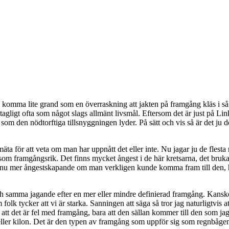
tvis komma lite grand som en överraskning att jakten på framgång kläs i 
gligt ofta som något slags allmänt livsmål. Eftersom det är just på Link
m den nödtorftiga tillsnyggningen lyder. På sätt och vis så är det ju det i a
mäta för att veta om man har uppnått det eller inte. Nu jagar ju de flest
 som framgångsrik. Det finns mycket ångest i de här kretsarna, det bruka
ännu mer ångestskapande om man verkligen kunde komma fram till den, h
 samma jagande efter en mer eller mindre definierad framgång. Kanske h
folk tycker att vi är starka. Sanningen att säga så tror jag naturligtvis 
te att det är fel med framgång, bara att den sällan kommer till den som 
r eller kilon. Det är den typen av framgång som uppför sig som regnbågen 