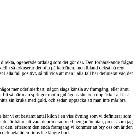
så direkta, ogenerade ordalag som det gör där. Den förhärskande frågan
edin så fokuserar det ofta på karriären, men ibland också på rent
lla fall positivt, så till vida att man i alla fall har definierat vad det
a något mer odefinierbart, någon slags känsla av framgång, eller ännu
r bli så när man springer mot regnbågens slut och upptäcker att fast
itta sin kruka med guld, och sedan upptäcka att man inte mår bra
ar vi ett bestämt antal kilon i en viss övning som vi definierar som
att det är bättre att vara deprimerad med pengar än utan, precis som jag
jagar den, eftersom den enda framgång vi kommer att bry oss om är den
och hela tiden finns lite längre bort.