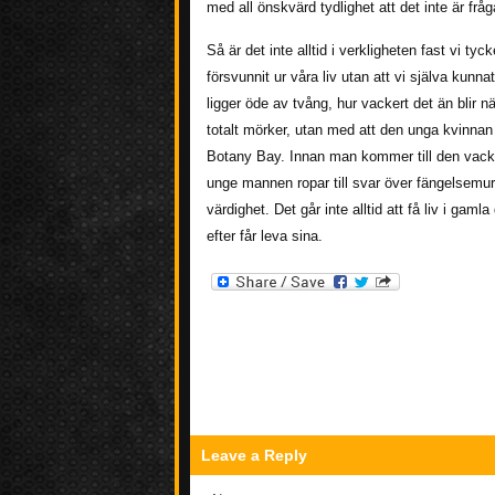
med all önskvärd tydlighet att det inte är fråg
Så är det inte alltid i verkligheten fast vi t
försvunnit ur våra liv utan att vi själva kunna
ligger öde av tvång, hur vackert det än blir 
totalt mörker, utan med att den unga kvinnan l
Botany Bay. Innan man kommer till den vackr
unge mannen ropar till svar över fängelsemure
värdighet. Det går inte alltid att få liv i g
efter får leva sina.
Leave a Reply