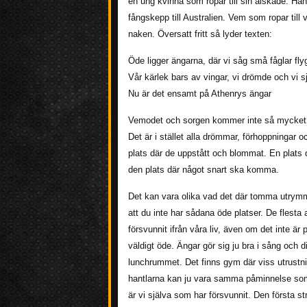
en ung kvinna som ropar till sin älskade. Han s
fångskepp till Australien. Vem som ropar til
naken. Översatt fritt så lyder texten:
Öde ligger ängarna, där vi såg små fåglar flyga
Vår kärlek bars av vingar, vi drömde och vi s
Nu är det ensamt på Athenrys ängar
Vemodet och sorgen kommer inte så mycket a
Det är i stället alla drömmar, förhoppningar
plats där de uppstått och blommat. En plats
den plats där något snart ska komma.
Det kan vara olika vad det där tomma utrymmet
att du inte har sådana öde platser. De flest
försvunnit ifrån våra liv, även om det inte är 
väldigt öde. Ängar gör sig ju bra i sång och d
lunchrummet. Det finns gym där viss utrust
hantlarna kan ju vara samma påminnelse som e
är vi själva som har försvunnit. Den första st