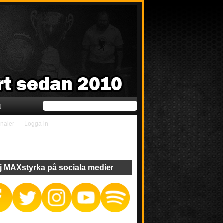
g
rnaler
Logga in
j MAXstyrka på sociala medier