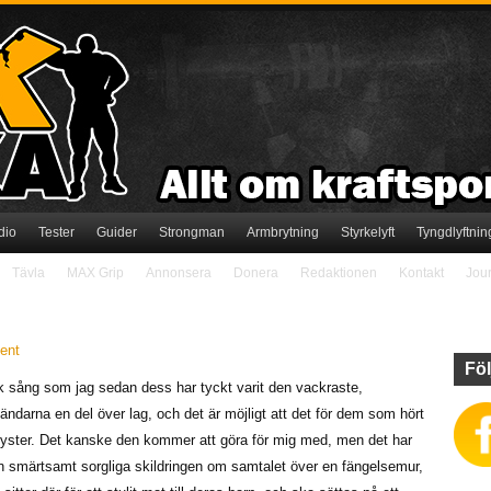
dio
Tester
Guider
Strongman
Armbrytning
Styrkelyft
Tyngdlyftnin
Tävla
MAX Grip
Annonsera
Donera
Redaktionen
Kontakt
Jou
ent
Föl
k sång som jag sedan dess har tyckt varit den vackraste,
ändarna en del över lag, och det är möjligt att det för dem som hört
lyster. Det kanske den kommer att göra för mig med, men det har
den smärtsamt sorgliga skildringen om samtalet över en fängelsemur,