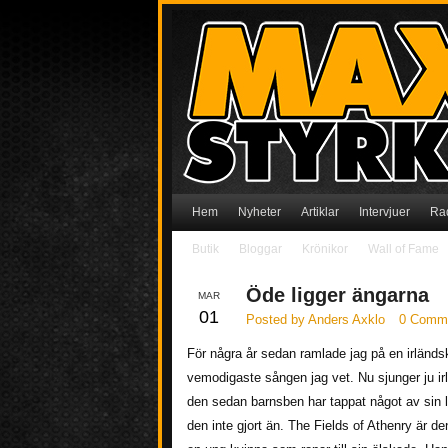
Hem
Nyheter
Artiklar
Intervjuer
Ra
Butik
Bloggar
Krönikor
Wall of Fame
Öde ligger ängarna
MAR
01
Posted by Anders Axklo
0 Comm
För några år sedan ramlade jag på en irländs
vemodigaste sången jag vet. Nu sjunger ju irl
den sedan barnsben har tappat något av sin 
den inte gjort än. The Fields of Athenry är 