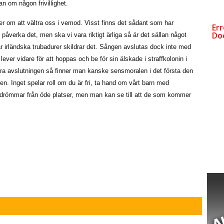
an om någon frivillighet.
ycker om att vältra oss i vemod. Visst finns det sådant som har
t påverka det, men ska vi vara riktigt ärliga så är det sällan något
när irländska trubadurer skildrar det. Sången avslutas dock inte med
ever vidare för att hoppas och be för sin älskade i straffkolonin i
a avslutningen så finner man kanske sensmoralen i det första den
n. Inget spelar roll om du är fri, ta hand om vårt barn med
amla drömmar från öde platser, men man kan se till att de som kommer