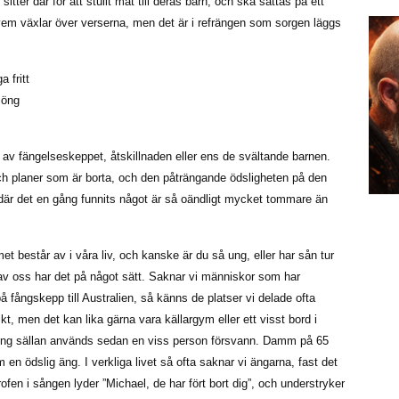
itter där för att stulit mat till deras barn, och ska sättas på ett
l vem växlar över verserna, men det är i refrängen som sorgen läggs
 fritt
jöng
v fängelseskeppet, åtskillnaden eller ens de svältande barnen.
 och planer som är borta, och den påträngande ödsligheten på den
 där det en gång funnits något är så oändligt mycket tommare än
 består av i våra liv, och kanske är du så ung, eller har sån tur
a av oss har det på något sätt. Saknar vi människor som har
på fångskepp till Australien, så känns de platser vi delade ofta
ikt, men det kan lika gärna vara källargym eller ett visst bord i
ning sällan används sedan en viss person försvann. Damm på 65
n ödslig äng. I verkliga livet så ofta saknar vi ängarna, fast det
rofen i sången lyder ”Michael, de har fört bort dig”, och understryker