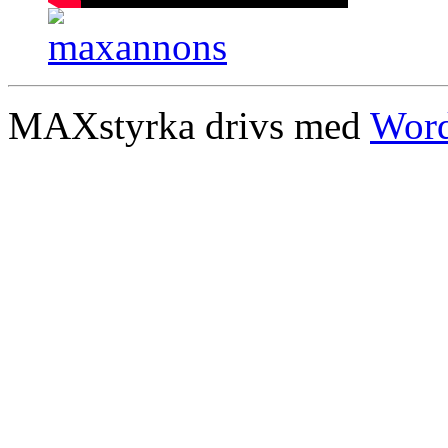
MAXstyrka drivs med
Word