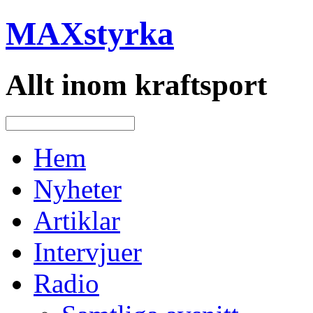
MAXstyrka
Allt inom kraftsport
Hem
Nyheter
Artiklar
Intervjuer
Radio