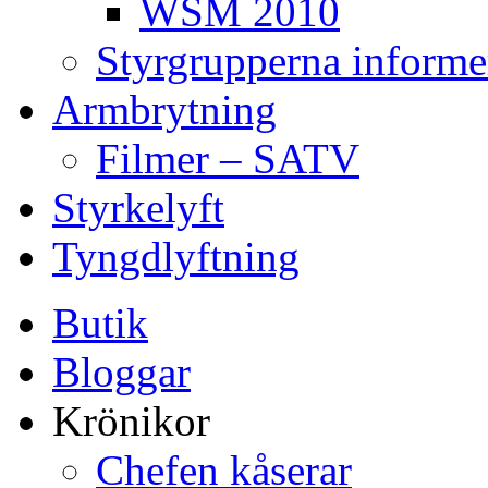
WSM 2010
Styrgrupperna informe
Armbrytning
Filmer – SATV
Styrkelyft
Tyngdlyftning
Butik
Bloggar
Krönikor
Chefen kåserar