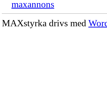
MAXstyrka drivs med
Word