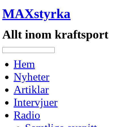
MAXstyrka
Allt inom kraftsport
Hem
Nyheter
Artiklar
Intervjuer
Radio