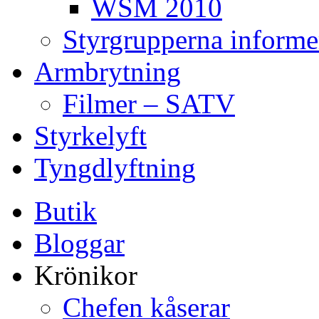
WSM 2010
Styrgrupperna informe
Armbrytning
Filmer – SATV
Styrkelyft
Tyngdlyftning
Butik
Bloggar
Krönikor
Chefen kåserar