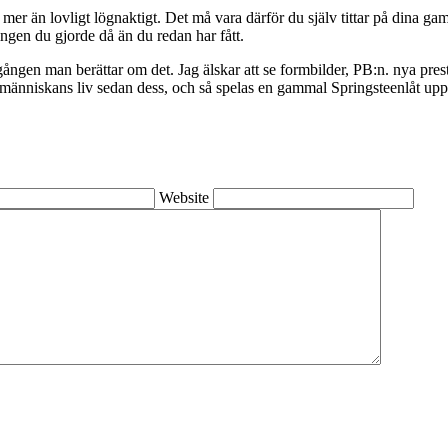
 mer än lovligt lögnaktigt. Det må vara därför du själv tittar på dina gam
ingen du gjorde då än du redan har fått.
ången man berättar om det. Jag älskar att se formbilder, PB:n. nya pres
 i människans liv sedan dess, och så spelas en gammal Springsteenlåt up
Website