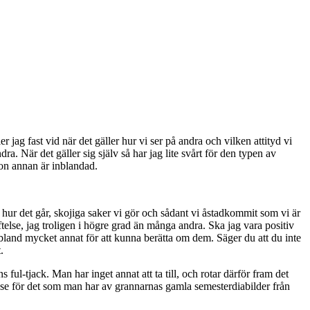
r jag fast vid när det gäller hur vi ser på andra och vilken attityd vi
a. När det gäller sig själv så har jag lite svårt för den typen av
gon annan är inblandad.
 hur det går, skojiga saker vi gör och sådant vi åstadkommit som vi är
räftelse, jag troligen i högre grad än många andra. Ska jag vara positiv
 bland mycket annat för att kunna berätta om dem. Säger du att du inte
.
ful-tjack. Man har inget annat att ta till, och rotar därför fram det
resse för det som man har av grannarnas gamla semesterdiabilder från