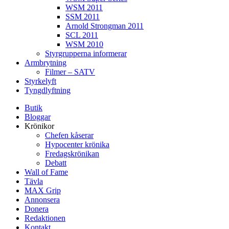
WSM 2011
SSM 2011
Arnold Strongman 2011
SCL 2011
WSM 2010
Styrgrupperna informerar
Armbrytning
Filmer – SATV
Styrkelyft
Tyngdlyftning
Butik
Bloggar
Krönikor
Chefen kåserar
Hypocenter krönika
Fredagskrönikan
Debatt
Wall of Fame
Tävla
MAX Grip
Annonsera
Donera
Redaktionen
Kontakt