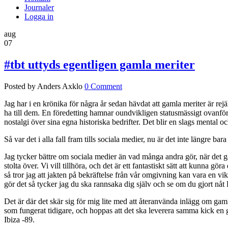
Journaler
Logga in
aug
07
#tbt uttyds egentligen gamla meriter
Posted by Anders Axklo
0 Comment
Jag har i en krönika för några år sedan hävdat att gamla meriter är rejäl
ha till dem. En föredetting hamnar oundvikligen statusmässigt ovanför en
nostalgi över sina egna historiska bedrifter. Det blir en slags mental
Så var det i alla fall fram tills sociala medier, nu är det inte längre 
Jag tycker bättre om sociala medier än vad många andra gör, när det gä
stolta över. Vi vill tillhöra, och det är ett fantastiskt sätt att kunna g
så tror jag att jakten på bekräftelse från vår omgivning kan vara en v
gör det så tycker jag du ska rannsaka dig själv och se om du gjort nåt P
Det är där det skär sig för mig lite med att återanvända inlägg om gamla
som fungerat tidigare, och hoppas att det ska leverera samma kick en g
Ibiza -89.