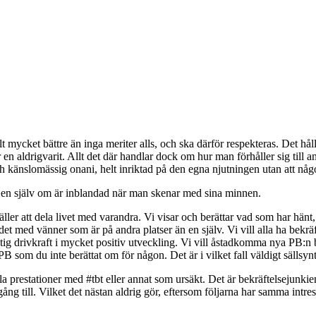
t mycket bättre än inga meriter alls, och ska därför respekteras. Det hålle
 aldrigvarit. Allt det där handlar dock om hur man förhåller sig till andr
 och känslomässig onani, helt inriktad på den egna njutningen utan att nå
bara en själv om är inblandad när man skenar med sina minnen.
ller att dela livet med varandra. Vi visar och berättar vad som har hänt,
öra det med vänner som är på andra platser än en själv. Vi vill alla ha bek
iktig drivkraft i mycket positiv utveckling. Vi vill åstadkomma nya PB:n
B som du inte berättat om för någon. Det är i vilket fall väldigt sällsynt
 prestationer med #tbt eller annat som ursäkt. Det är bekräftelsejunkiens 
ång till. Vilket det nästan aldrig gör, eftersom följarna har samma int