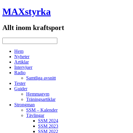
MAXstyrka
Allt inom kraftsport
Hem
Nyheter
Artiklar
Intervjuer
Radio
Samtliga avsnitt
Tester
Guider
Hemmagym
Träningsartiklar
Strongman
SSM – Kalender
Tävlingar
SSM 2024
SSM 2023
SSM 2022