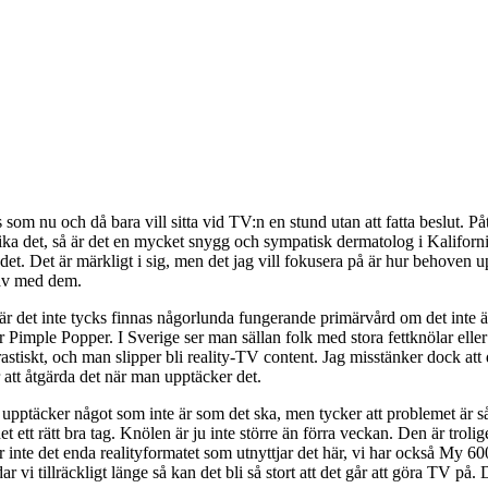
ss som nu och då
bara vill sitta vid TV:n en stund utan att fatta beslut. P
å
ka det, s
å ä
r det en mycket snygg och sympatisk dermatolog i Kaliforn
det. Det
ä
r m
ä
rkligt i sig, men det jag vill fokusera p
å ä
r hur behoven u
i av med dem.
ä
r det inte tycks finnas n
å
gorlunda fungerande prim
ä
rv
å
rd om det inte
ä
Dr Pimple Popper. I Sverige ser man s
ä
llan folk med stora fettkn
ö
lar elle
rastiskt, och man slipper bli reality-TV content. Jag misst
ä
nker dock att 
r att
å
tg
ä
rda det n
ä
r man uppt
ä
cker det.
 uppt
ä
cker n
å
got som inte
ä
r som det ska, men tycker att problemet
ä
r s
t ett r
ä
tt bra tag. Kn
ö
len
ä
r ju inte st
ö
rre
ä
n f
ö
rra veckan. Den
ä
r trolig
r inte det enda realityformatet som utnyttjar det h
ä
r, vi har ocks
å
My 600 
r vi tillr
ä
ckligt l
ä
nge s
å
kan det bli s
å
stort att det g
å
r att g
ö
ra TV p
å
. 