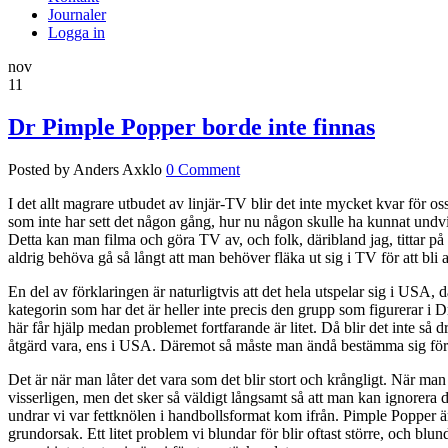
Journaler
Logga in
nov
11
Dr Pimple Popper borde inte finnas
Posted by Anders Axklo
0 Comment
I det allt magrare utbudet av linj
ä
r-TV blir det inte mycket kvar f
ö
r o
som inte har sett det n
å
gon g
å
ng, hur nu n
å
gon skulle ha kunnat undvi
Detta kan man filma och g
ö
ra TV av, och folk, d
ä
ribland jag, tittar p
å
aldrig beh
ö
va g
å
s
å
l
å
ngt att man beh
ö
ver fl
ä
ka ut sig i TV f
ö
r att bl
En del av f
ö
rklaringen
ä
r naturligtvis att det hela utspelar sig i USA, d
kategorin som har det
ä
r heller inte precis den grupp som figurerar i 
h
ä
r f
å
r hj
ä
lp medan problemet fortfarande
ä
r litet. D
å
blir det inte s
å
d
å
tg
ä
rd vara, ens i USA. D
ä
remot s
å
m
å
ste man
ä
nd
å
best
ä
mma sig f
ö
Det
ä
r
n
ä
r man l
å
ter det vara som det blir stort och kr
å
ngligt. N
ä
r man
visserligen, men det sker s
å
v
ä
ldigt l
å
ngsamt s
å
att man kan ignorera de
undrar vi var fettkn
ö
len i handbollsformat kom ifr
å
n. Pimple Popper
ä
grundorsak. Ett litet problem vi blundar f
ö
r blir oftast st
ö
rre, och blunda