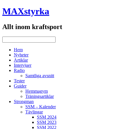
MAXstyrka
Allt inom kraftsport
Hem
Nyheter
Artiklar
Intervjuer
Radio
Samtliga avsnitt
Tester
Guider
Hemmagym
Träningsartiklar
Strongman
SSM – Kalender
Tävlingar
SSM 2024
SSM 2023
SSM 2022