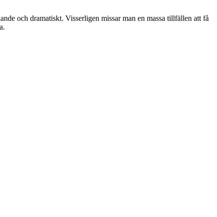
ande och dramatiskt. Visserligen missar man en massa tillf
ä
llen att f
å
a.