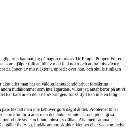
tagligt ofta hamnar jag p
å
n
å
gon repris av Dr Pimple Popper. F
ö
r er
ien som hj
ä
lper folk att bli av med fettkn
ö
lar och andra missv
ä
xter.
ppst
å
r. Ingen av missv
ä
xterna uppst
å
r
ö
ver natt, och skulle rimligen
r akut eller man har en v
ä
ldigt l
å
ngtg
å
ende privat f
ö
rs
ä
kring,
r andra hud
å
kommer som inte
å
tg
ä
rdats, vilket jag antar beror p
å
att vi
det h
ä
r bara
ä
r en del av f
ö
rklaringen, f
ö
r s
å
dyrt kan inte en tidig
å
pass litet att man inte beh
ö
ver g
ö
ra n
å
got
å
t det. Problemet tilltar
en st
ö
rre
ä
n f
ö
rra
å
ret, men det t
ä
nker vi inte p
å
, och pl
ö
tsligt s
å
pound life style, och inte minst Lyxf
ä
llan. Alla med samma
Det g
ä
ller
ö
vervikt, hud
å
kommor, skulder, klenhet eller vad som helst