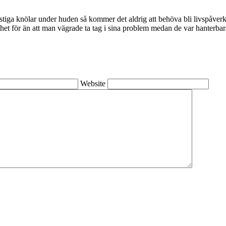
nstiga kn
ö
lar under huden s
å
kommer det aldrig att beh
ö
va bli livsp
å
verk
het f
ö
r
ä
n att man v
ä
grade ta tag i sina problem medan de var hanterbar
Website