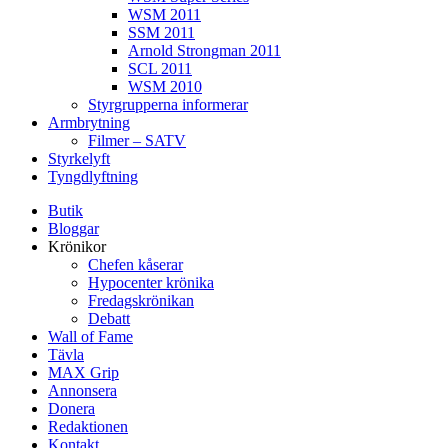
WSM 2011
SSM 2011
Arnold Strongman 2011
SCL 2011
WSM 2010
Styrgrupperna informerar
Armbrytning
Filmer – SATV
Styrkelyft
Tyngdlyftning
Butik
Bloggar
Krönikor
Chefen kåserar
Hypocenter krönika
Fredagskrönikan
Debatt
Wall of Fame
Tävla
MAX Grip
Annonsera
Donera
Redaktionen
Kontakt