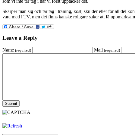
som vi inte tar tag i n
ä
r vi f
ö
rst uppt
ä
cker det.
Sk
ä
rper man sig och tar tag i tr
ä
ning, kost, skulder eller f
ö
r all del ko
vara med i TV, men det finns kanske roligare saker att f
å
uppm
ä
rksam
Leave a Reply
Name
Mail
(required)
(required)