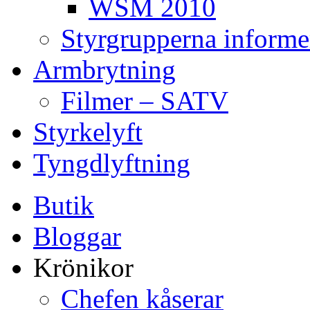
WSM 2010
Styrgrupperna informe
Armbrytning
Filmer – SATV
Styrkelyft
Tyngdlyftning
Butik
Bloggar
Krönikor
Chefen kåserar