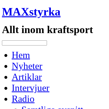
MAXstyrka
Allt inom kraftsport
Hem
Nyheter
Artiklar
Intervjuer
Radio