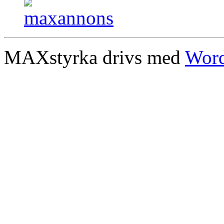
MAXstyrka drivs med
Word