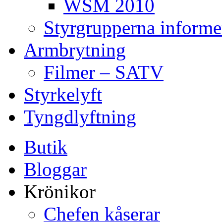
WSM 2010
Styrgrupperna informe
Armbrytning
Filmer – SATV
Styrkelyft
Tyngdlyftning
Butik
Bloggar
Krönikor
Chefen kåserar