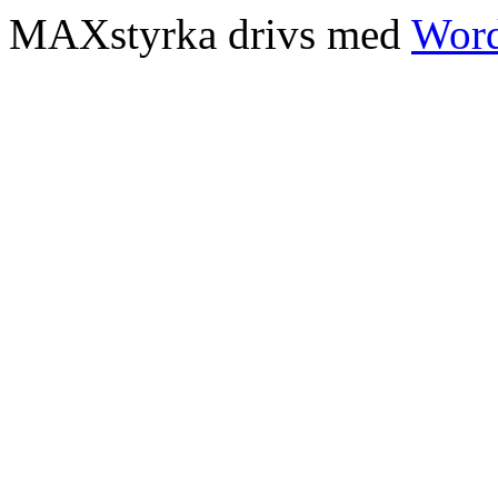
MAXstyrka drivs med
Word