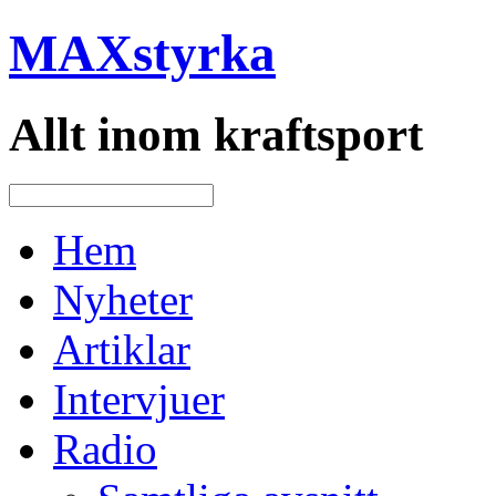
MAXstyrka
Allt inom kraftsport
Hem
Nyheter
Artiklar
Intervjuer
Radio