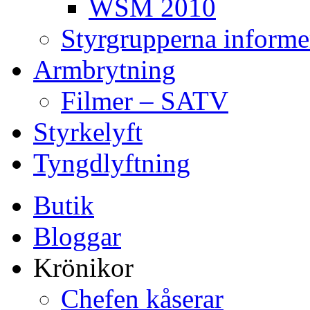
WSM 2010
Styrgrupperna informe
Armbrytning
Filmer – SATV
Styrkelyft
Tyngdlyftning
Butik
Bloggar
Krönikor
Chefen kåserar