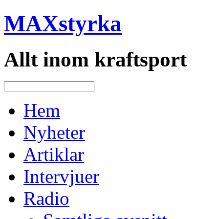
MAXstyrka
Allt inom kraftsport
Hem
Nyheter
Artiklar
Intervjuer
Radio