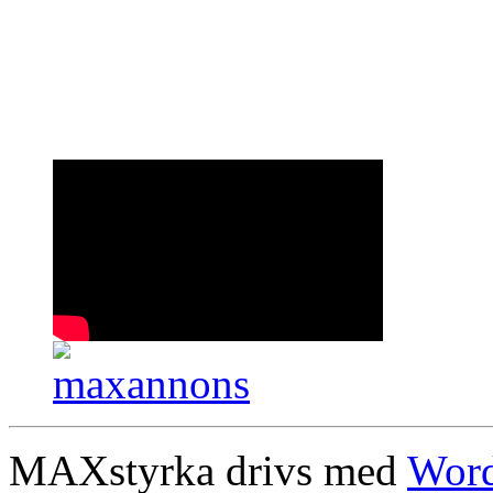
MAXstyrka drivs med
Word