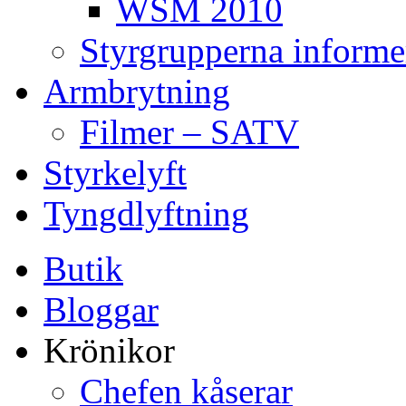
WSM 2010
Styrgrupperna informe
Armbrytning
Filmer – SATV
Styrkelyft
Tyngdlyftning
Butik
Bloggar
Krönikor
Chefen kåserar