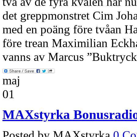
två av de fyra kvalen har nu
det greppmonstret Cim Joha
med en poäng före tvåan H
före trean Maximilian Eckh
vanns av Marcus ”Buktryc
maj
01
MAXstyrka Bonusradio
Posted by MAXstyrka
0 C