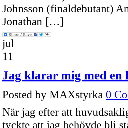
Johnsson (finaldebutant) A
Jonathan […]
jul
11
Jag klarar mig med en 
Posted by MAXstyrka
0 C
När jag efter att huvudsakl
tyckte att jag behövde bli s