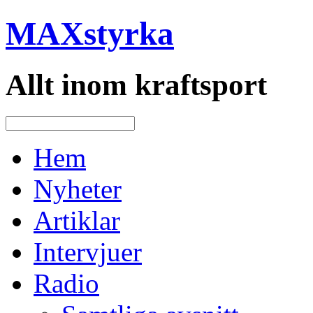
MAXstyrka
Allt inom kraftsport
Hem
Nyheter
Artiklar
Intervjuer
Radio