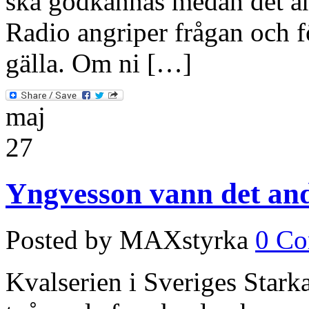
ska godkännas medan det a
Radio angriper frågan och 
gälla. Om ni […]
maj
27
Yngvesson vann det an
Posted by MAXstyrka
0 C
Kvalserien i Sveriges Stark