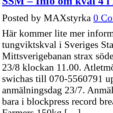
SSM – Info om kval 4 
Posted by MAXstyrka
0 C
Här kommer lite mer informa
tungviktskval i Sveriges St
Mittsverigebanan strax söd
23/8 klockan 11.00. Atletm
swichas till 070-5560791 up
anmälningsdag 23/7. Anmälan
bara i blockpress record br
Farmers 150kg […]