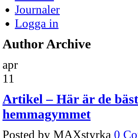
Journaler
Logga in
Author Archive
apr
11
Artikel – Här är de bäs
hemmagymmet
Posted by MAXstyrka
0 C