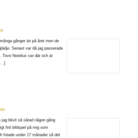
nt
så många gånger än på året men de
 glädje. Senast var då jag passerade
. Tove Norelius var där och är
 […]
nts
om jag blivit så sårad någon gång
igt fint bildspel på mig som
ch fotade under 17 månader så det