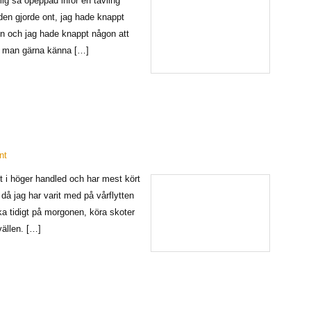
mig så opeppad inför en tävling
en gjorde ont, jag hade knappt
olen och jag hade knappt någon att
ll man gärna känna […]
nt
t i höger handled och har mest kört
 då jag har varit med på vårflytten
ka tidigt på morgonen, köra skoter
ällen. […]