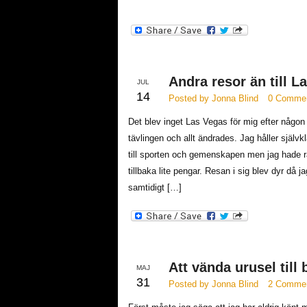
Andra resor än till L
JUL
14
Posted by Jonna Blind
0 Comme
Det blev inget Las Vegas för mig efter någon
tävlingen och allt ändrades. Jag håller själv
till sporten och gemenskapen men jag hade r
tillbaka lite pengar. Resan i sig blev dyr då j
samtidigt […]
Att vända urusel till
MAJ
31
Posted by Jonna Blind
2 Comme