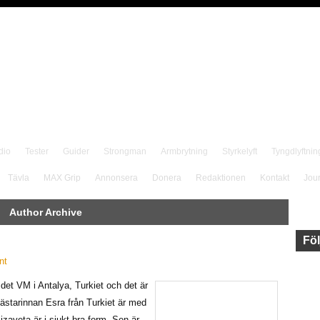
dio
Tester
Guider
Strongman
Armbrytning
Styrkelyft
Tyngdlyftnin
Tävla
MAX Grip
Annonsera
Donera
Redaktionen
Kontakt
Jou
Author Archive
Föl
nt
det VM i Antalya, Turkiet och det är
starinnan Esra från Turkiet är med
izaveta är i sjukt bra form. Sen är