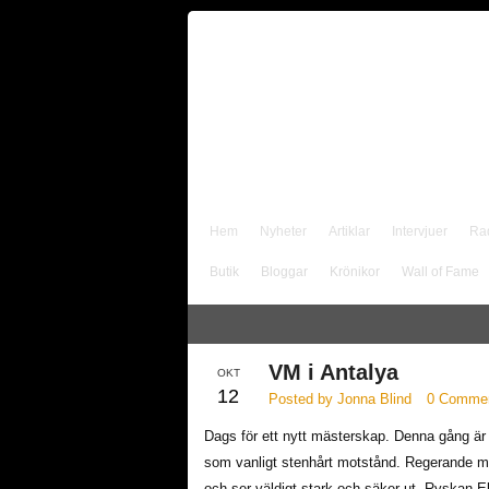
Hem
Nyheter
Artiklar
Intervjuer
Ra
Butik
Bloggar
Krönikor
Wall of Fame
VM i Antalya
OKT
12
Posted by Jonna Blind
0 Comme
Dags för ett nytt mästerskap. Denna gång är 
som vanligt stenhårt motstånd. Regerande mä
och ser väldigt stark och säker ut. Ryskan El