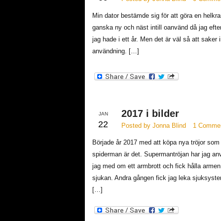
Min dator bestämde sig för att göra en helkrasc
ganska ny och näst intill oanvänd då jag efte
jag hade i ett år. Men det är väl så att saker 
användning. […]
2017 i bilder
JAN
22
Posted by Jonna Blind
1 Comme
Började år 2017 med att köpa nya tröjor som 
spiderman är det. Supermantröjan har jag anv
jag med om ett armbrott och fick hålla armen ti
sjukan. Andra gången fick jag leka sjuksyster 
[…]