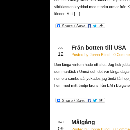
viktklassen kryddad med starka armar från K
länder. Mitt […]
Från botten till USA
JUL
12
Posted by Jonna Blind
0 Comme
Den långa vintern hade ett slut. Jag fick jobb
sommardäck i Umeå och det var långa dagar. 
numera sambo så lyckades jag ändå få ihop j
hem med mitt tredje brons från EM i Bulgarie
Målgång
MAJ
09
Posted by Jonna Blind
0 Comme