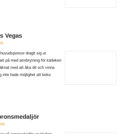
as Vegas
nt
 huvudsponsor dragit sig ur
klart på med armbrytning för kärleken
äknat med att åka dit och vinna
ag inte hade möjlighet att boka
 bronsmedaljör
nts