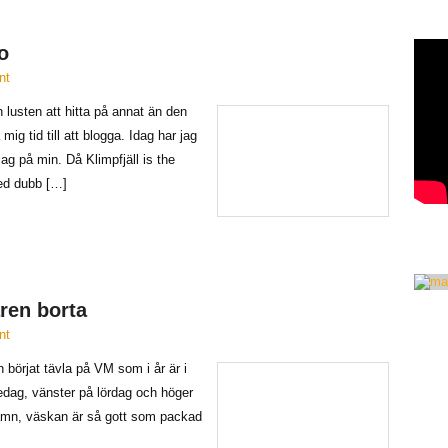
o
nt
 lusten att hitta på annat än den
ig tid till att blogga. Idag har jag
 jag på min. Då Klimpfjäll is the
med dubb […]
ren borta
nt
 börjat tävla på VM som i år är i
edag, vänster på lördag och höger
 hamn, väskan är så gott som packad