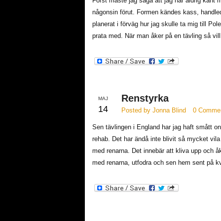
Först måste jag säga att jag har aldrig känt 
någonsin förut. Formen kändes kass, handled
planerat i förväg hur jag skulle ta mig till P
prata med. När man åker på en tävling så vi
Renstyrka
MAJ
14
Posted by Jonna Blind
0 Comme
Sen tävlingen i England har jag haft smått on
rehab. Det har ändå inte blivit så mycket vila
med renarna. Det innebär att kliva upp och å
med renarna, utfodra och sen hem sent på kv