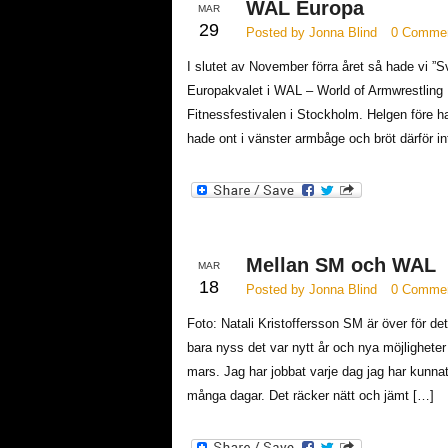
WAL Europa
MAR
29
Posted by Jonna Blind
0 Comme
I slutet av November förra året så hade vi ”Sver
Europakvalet i WAL – World of Armwrestling 
Fitnessfestivalen i Stockholm. Helgen före ha
hade ont i vänster armbåge och bröt därför in
Mellan SM och WAL
MAR
18
Posted by Jonna Blind
0 Comme
Foto: Natali Kristoffersson SM är över för dett
bara nyss det var nytt år och nya möjligheter
mars. Jag har jobbat varje dag jag har kunnat 
många dagar. Det räcker nätt och jämt […]