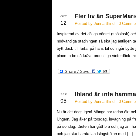
Fler liv än SuperMari
OKT
12
Posted by Jonna Blind
0 Comme
Inspirerad av det dåliga vädret (snöslask) och
nödvändiga städningen så ska jag äntligen ta m
bytt däck till farfar på hans bil och igår bytte
place to be så krävs ordentliga vinterdäck 
Ibland är inte hamma
SEP
05
Posted by Jonna Blind
0 Comme
Nu är det dags igen! Många har redan åkt och
Ungern. Jag åker på torsdag, invägning på fr
på söndag. Dieten har gått bra och jag är i
och jag ska hämta landslagströjan med […]