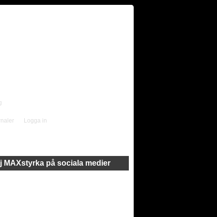
g
rnaler
Logga in
j MAXstyrka på sociala medier