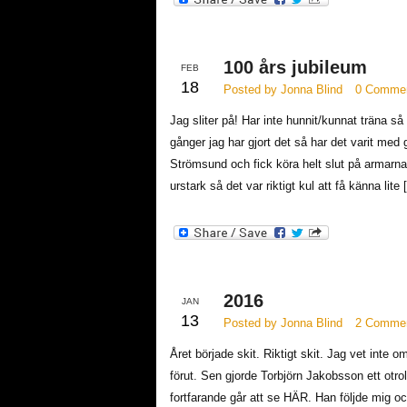
100 års jubileum
FEB
18
Posted by Jonna Blind
0 Comme
Jag sliter på! Har inte hunnit/kunnat träna 
gånger jag har gjort det så har det varit med
Strömsund och fick köra helt slut på armarna
urstark så det var riktigt kul att få känna lite
2016
JAN
13
Posted by Jonna Blind
2 Comme
Året började skit. Riktigt skit. Jag vet inte 
förut. Sen gjorde Torbjörn Jakobsson ett otrol
fortfarande går att se HÄR. Han följde mig o