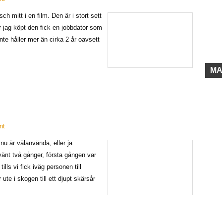
h mitt i en film. Den är i stort sett
r jag köpt den fick en jobbdator som
inte håller mer än cirka 2 år oavsett
MA
nt
nu är välanvända, eller ja
änt två gånger, första gången var
lls vi fick iväg personen till
ute i skogen till ett djupt skärsår