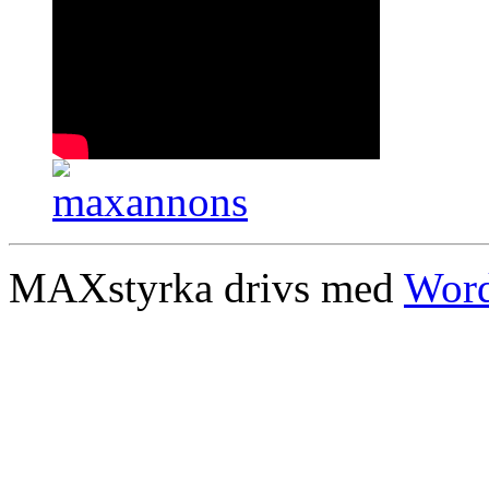
MAXstyrka drivs med
Word