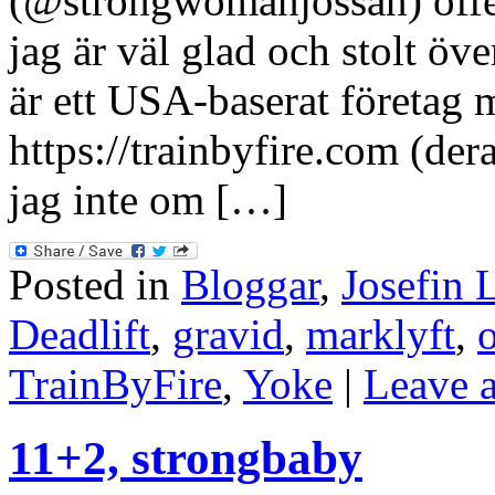
(@strongwomanjossan) offe
jag är väl glad och stolt öv
är ett USA-baserat företag 
https://trainbyfire.com (de
jag inte om […]
Posted in
Bloggar
,
Josefin 
Deadlift
,
gravid
,
marklyft
,
TrainByFire
,
Yoke
|
Leave 
11+2, strongbaby