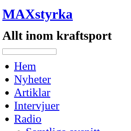
MAXstyrka
Allt inom kraftsport
Hem
Nyheter
Artiklar
Intervjuer
Radio