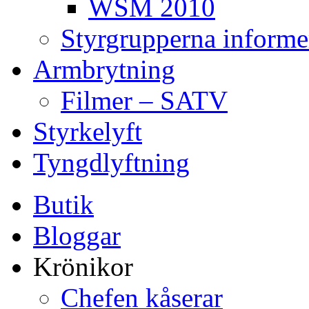
WSM 2010
Styrgrupperna informe
Armbrytning
Filmer – SATV
Styrkelyft
Tyngdlyftning
Butik
Bloggar
Krönikor
Chefen kåserar