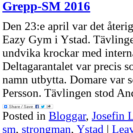
Grepp-SM 2016
Den 23:e april var det åter
Eazy Gym i Ystad. Tävlingen
undvika krockar med interna
Deltagarantalet var precis s
namn utbytta. Domare var s
Persson. Tävlingen stod An
Posted in
Bloggar
,
Josefin 
sm
,
strongman
,
Ystad
|
Lea