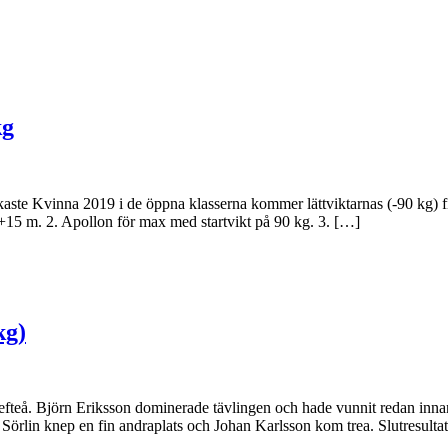
kg
ste Kvinna 2019 i de öppna klasserna kommer lättviktarnas (-90 kg) fin
15 m. 2. Apollon för max med startvikt på 90 kg. 3. […]
kg)
llefteå. Björn Eriksson dominerade tävlingen och hade vunnit redan innan
örlin knep en fin andraplats och Johan Karlsson kom trea. Slutresulta