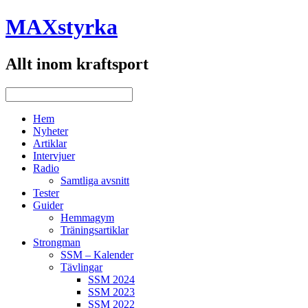
MAXstyrka
Allt inom kraftsport
Hem
Nyheter
Artiklar
Intervjuer
Radio
Samtliga avsnitt
Tester
Guider
Hemmagym
Träningsartiklar
Strongman
SSM – Kalender
Tävlingar
SSM 2024
SSM 2023
SSM 2022