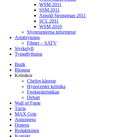
WSM 2011
SSM 2011
Arnold Strongman 2011
SCL 2011
WSM 2010
Styrgrupperna informerar
Armbrytning
Filmer – SATV
Styrkelyft
Tyngdlyftning
Butik
Bloggar
Krönikor
Chefen kåserar
Hypocenter krönika
Fredagskrönikan
Debatt
Wall of Fame
Tävla
MAX Grip
Annonsera
Donera
Redaktionen
Kontakt