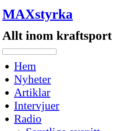
MAXstyrka
Allt inom kraftsport
Hem
Nyheter
Artiklar
Intervjuer
Radio