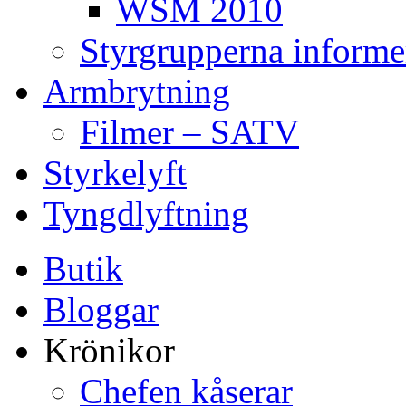
WSM 2010
Styrgrupperna informe
Armbrytning
Filmer – SATV
Styrkelyft
Tyngdlyftning
Butik
Bloggar
Krönikor
Chefen kåserar