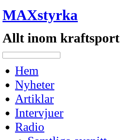
MAXstyrka
Allt inom kraftsport
Hem
Nyheter
Artiklar
Intervjuer
Radio