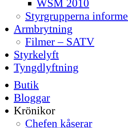
WSM 2010
Styrgrupperna informe
Armbrytning
Filmer – SATV
Styrkelyft
Tyngdlyftning
Butik
Bloggar
Krönikor
Chefen kåserar