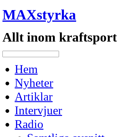
MAXstyrka
Allt inom kraftsport
Hem
Nyheter
Artiklar
Intervjuer
Radio