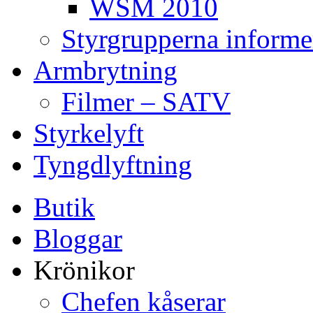
WSM 2010
Styrgrupperna informe
Armbrytning
Filmer – SATV
Styrkelyft
Tyngdlyftning
Butik
Bloggar
Krönikor
Chefen kåserar