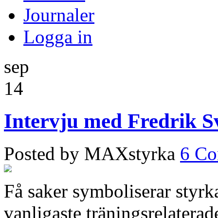
Journaler
Logga in
sep
14
Intervju med Fredrik S
Posted by MAXstyrka
6 C
Få saker symboliserar styr
vanligaste träningsrelaterad