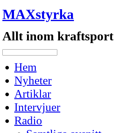
MAXstyrka
Allt inom kraftsport
Hem
Nyheter
Artiklar
Intervjuer
Radio