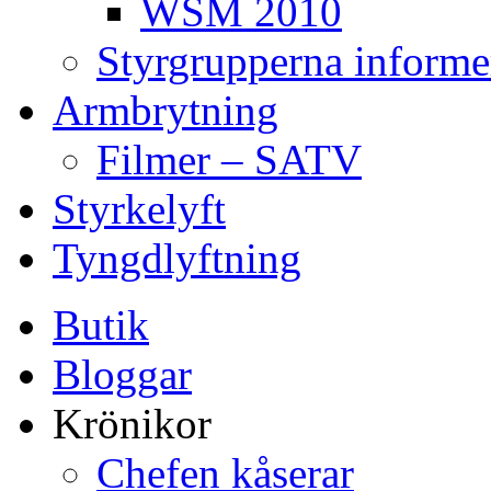
WSM 2010
Styrgrupperna informe
Armbrytning
Filmer – SATV
Styrkelyft
Tyngdlyftning
Butik
Bloggar
Krönikor
Chefen kåserar