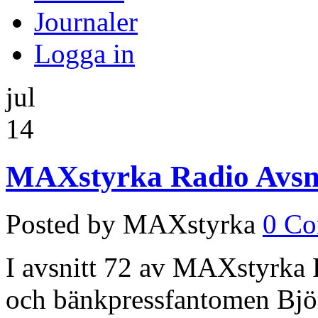
Journaler
Logga in
jul
14
MAXstyrka Radio Avsni
Posted by MAXstyrka
0 C
I avsnitt 72 av MAXstyrka R
och bänkpressfantomen Björ