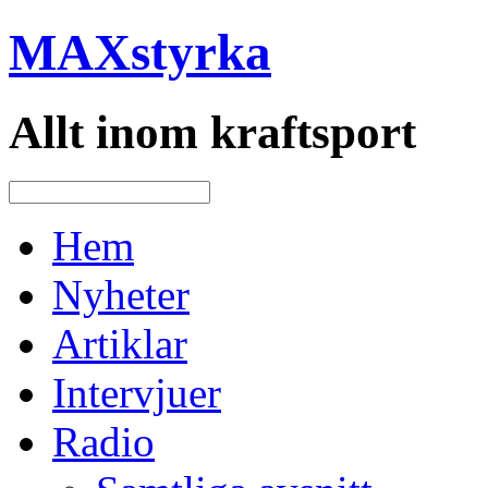
MAXstyrka
Allt inom kraftsport
Hem
Nyheter
Artiklar
Intervjuer
Radio