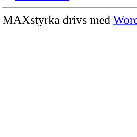
MAXstyrka drivs med
Word