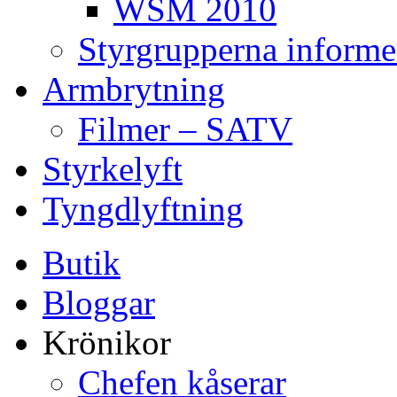
WSM 2010
Styrgrupperna informe
Armbrytning
Filmer – SATV
Styrkelyft
Tyngdlyftning
Butik
Bloggar
Krönikor
Chefen kåserar