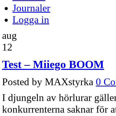
Journaler
Logga in
aug
12
Test – Miiego BOOM
Posted by MAXstyrka
0 C
I djungeln av hörlurar gälle
konkurrenterna saknar för a