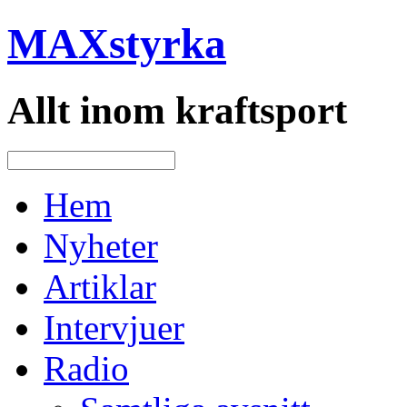
MAXstyrka
Allt inom kraftsport
Hem
Nyheter
Artiklar
Intervjuer
Radio