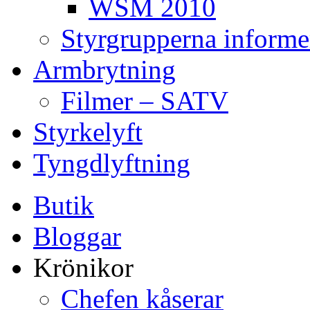
WSM 2010
Styrgrupperna informe
Armbrytning
Filmer – SATV
Styrkelyft
Tyngdlyftning
Butik
Bloggar
Krönikor
Chefen kåserar