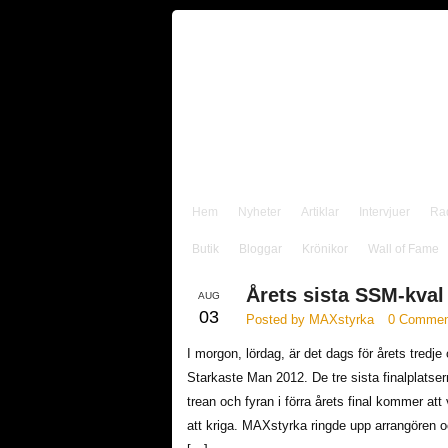
Hem
Nyheter
Artiklar
Intervjuer
Ra
Butik
Bloggar
Krönikor
Wall of Fame
Årets sista SSM-kval
AUG
03
Posted by MAXstyrka
0 Commen
I morgon, lördag, är det dags för årets tredje 
Starkaste Man 2012. De tre sista finalplatser
trean och fyran i förra årets final kommer att 
att kriga. MAXstyrka ringde upp arrangören 