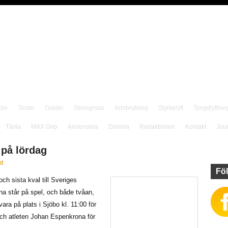
dio
Tester
Guider
Strongman
Armbrytning
Styrkelyft
Tyngdlyftnin
Tävla
MAX Grip
Annonsera
Donera
Redaktionen
Kontakt
Jou
 på lördag
t
Föl
och sista kval till Sveriges
na står på spel, och både tvåan,
vara på plats i Sjöbo kl. 11:00 för
och atleten Johan Espenkrona för