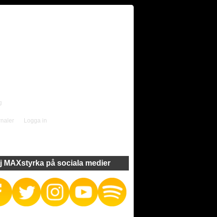
g
rnaler
Logga in
j MAXstyrka på sociala medier