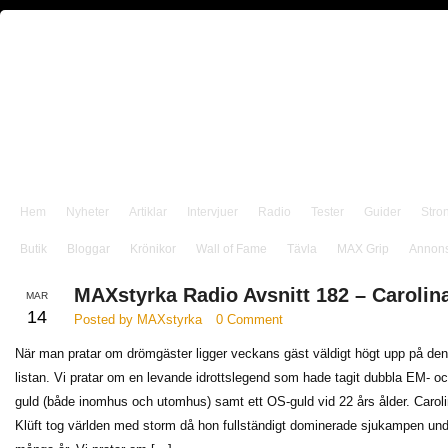
Hem
Nyheter
Artiklar
Intervjuer
Radio
Tester
Guider
Stro
Butik
Bloggar
Krönikor
Wall of Fame
Tävla
MAX Grip
Annon
MAXstyrka Radio Avsnitt 182 – Carolina
MAR
14
Posted by MAXstyrka
0 Comment
När man pratar om drömgäster ligger veckans gäst väldigt högt upp på den
listan. Vi pratar om en levande idrottslegend som hade tagit dubbla EM- o
guld (både inomhus och utomhus) samt ett OS-guld vid 22 års ålder. Carol
Klüft tog världen med storm då hon fullständigt dominerade sjukampen und