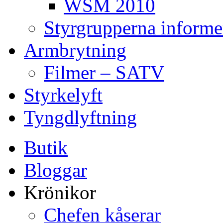
WSM 2010
Styrgrupperna informe
Armbrytning
Filmer – SATV
Styrkelyft
Tyngdlyftning
Butik
Bloggar
Krönikor
Chefen kåserar