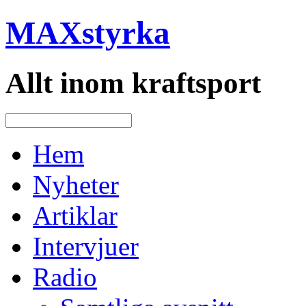
MAXstyrka
Allt inom kraftsport
Hem
Nyheter
Artiklar
Intervjuer
Radio