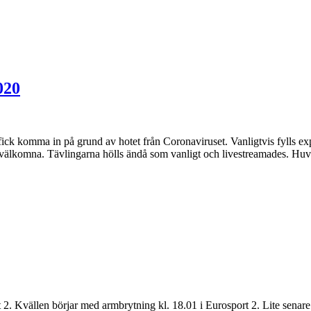
020
te fick komma in på grund av hotet från Coronaviruset. Vanligtvis fylls 
rna välkomna. Tävlingarna hölls ändå som vanligt och livestreamades. 
rt 2. Kvällen börjar med armbrytning kl. 18.01 i Eurosport 2. Lite senar