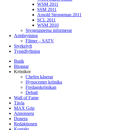
WSM 2011
SSM 2011
Arnold Strongman 2011
SCL 2011
WSM 2010
Styrgrupperna informerar
Armbrytning
Filmer – SATV
Styrkelyft
Tyngdlyftning
Butik
Bloggar
Krönikor
Chefen kåserar
Hypocenter krönika
Fredagskrönikan
Debatt
Wall of Fame
Tävla
MAX Grip
Annonsera
Donera
Redaktionen
Kontakt