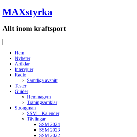
MAXstyrka
Allt inom kraftsport
Hem
Nyheter
Artiklar
Intervjuer
Radio
Samtliga avsnitt
Tester
Guider
Hemmagym
Träningsartiklar
Strongman
SSM – Kalender
Tävlingar
SSM 2024
SSM 2023
SSM 2022