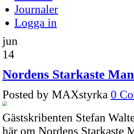
Journaler
Logga in
jun
14
Nordens Starkaste Man 
Posted by MAXstyrka
0 C
Gästskribenten Stefan Walt
här om Nordens Starkaste 