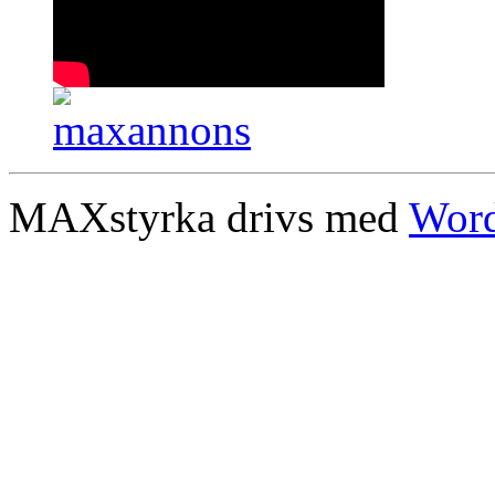
MAXstyrka drivs med
Word