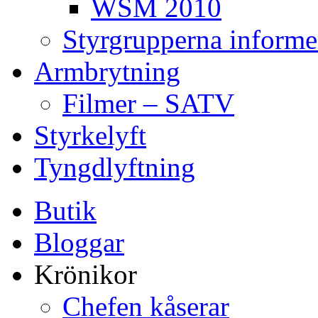
WSM 2010
Styrgrupperna informe
Armbrytning
Filmer – SATV
Styrkelyft
Tyngdlyftning
Butik
Bloggar
Krönikor
Chefen kåserar