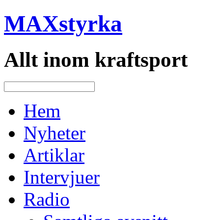
MAXstyrka
Allt inom kraftsport
Hem
Nyheter
Artiklar
Intervjuer
Radio