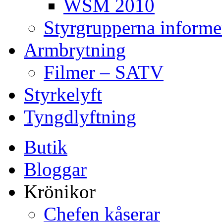
WSM 2010
Styrgrupperna informe
Armbrytning
Filmer – SATV
Styrkelyft
Tyngdlyftning
Butik
Bloggar
Krönikor
Chefen kåserar