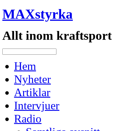
MAXstyrka
Allt inom kraftsport
Hem
Nyheter
Artiklar
Intervjuer
Radio