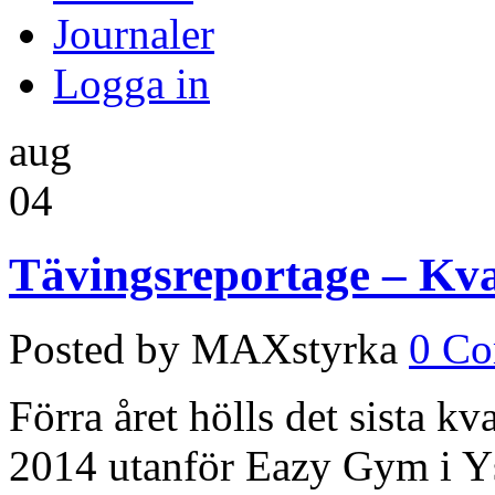
Journaler
Logga in
aug
04
Tävingsreportage – Kva
Posted by MAXstyrka
0 C
Förra året hölls det sista kv
2014 utanför Eazy Gym i Ys