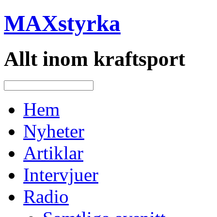
MAXstyrka
Allt inom kraftsport
Hem
Nyheter
Artiklar
Intervjuer
Radio