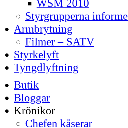
WSM 2010
Styrgrupperna informe
Armbrytning
Filmer – SATV
Styrkelyft
Tyngdlyftning
Butik
Bloggar
Krönikor
Chefen kåserar