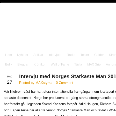
Hem
Nyheter
Artiklar
Intervjuer
Radio
Tester
Guider
Stro
Butik
Bloggar
Krönikor
Wall of Fame
Tävla
MAX Grip
Annon
Intervju med Norges Starkaste Man 20
MAJ
27
Posted by MAXstyrka
0 Comment
Vår lillebror i väst har haft stora internationella framgångar inom kraftsport 
senaste decenniet. Norge har producerat ett gäng starka strongmanatleter
har försökt gå i legenden Svend Karlsens fotspår. Arild Haugen, Richard S
och Espen Aune har alla tre vunnit Norges Starkaste Man och tävlat i WS