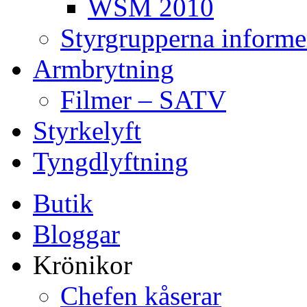
WSM 2010
Styrgrupperna informe
Armbrytning
Filmer – SATV
Styrkelyft
Tyngdlyftning
Butik
Bloggar
Krönikor
Chefen kåserar