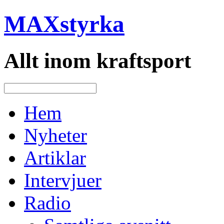
MAXstyrka
Allt inom kraftsport
Hem
Nyheter
Artiklar
Intervjuer
Radio