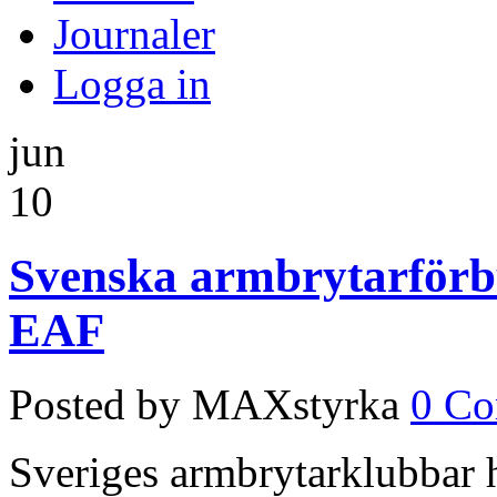
Journaler
Logga in
jun
10
Svenska armbrytarför
EAF
Posted by MAXstyrka
0 C
Sveriges armbrytarklubbar ha